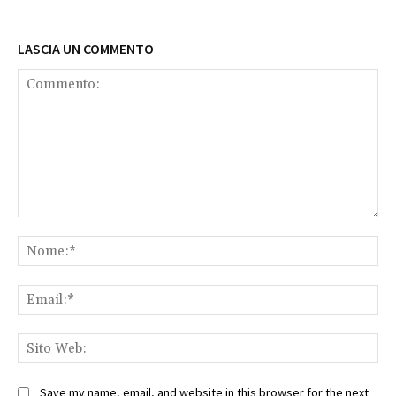
LASCIA UN COMMENTO
Commento:
No
Ema
Sit
We
Save my name, email, and website in this browser for the next