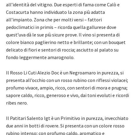
all’identità del vitigno. Due esperti di fama come Calò e
Costacurta hanno individuato la zona più adatta
all’impianto. Zona che per molti versi – fattori
pedoclimatici in primis – ricorda quella gallurese dove
quest’uva dà le sue più sicure prove. Il vino si presenta di
colore bianco paglierino netto e brillante; con un bouquet
delicato di fiori e sentori di roccia; asciutto al palato su
fondo leggermente amarognolo.
Il Rosso Li Cuti Alezio Doc è un Negroamaro in purezza, si
presenta all’occhio con un rosso rubino con riflessi violacei;
profumo vivace, ampio, ricco, con sentori di mora e prugna;
sapore caldo, ricco, generoso e vivo, dai toni evoluti e ricordi
ribes nero.
Il Patitari Salento Igt è un Primitivo in purezza, invecchiato
due anni in botti di rovere. Si presenta con un colore rosso
rubino intenso; con profumo caldo, aromatico e