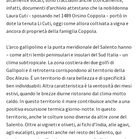
infatti, documenti d’archivio attestano che la nobildonna
Laura Cuti – sposando nel 1489 Orsino Coppola – portò in
dote la tenuta Li Cuti, oggi come allora coltivata a vigna e
ancora di proprietà della famiglia Coppola.
L’arco gallipolino e la punta meridionale del Salento hanno
– come altri lembi peninsulari e insulari del Sud Italia – un
clima subtropicale. La zona costiera dei due golfi di
Gallipoli e il retroterra corrispondono al territorio della
Doc Alezio. È un territorio di rara bellezza e di specificità
ben individuabili. Altra caratteristica è la ventosità dei mesi
estivi, quando le brezze diurne ristorano dal clima molto
caldo. In questo territorio il mare contribuisce anche a una
positiva escursione termica giorno-notte. In questo
territorio, anche le colture sono diverse da altre zone del
Salento. Oltre ai vigneti e oliveti, ai fichi d’India, alle agavi,
agli eucalipti, presenti anche nel resto del Salento, qui