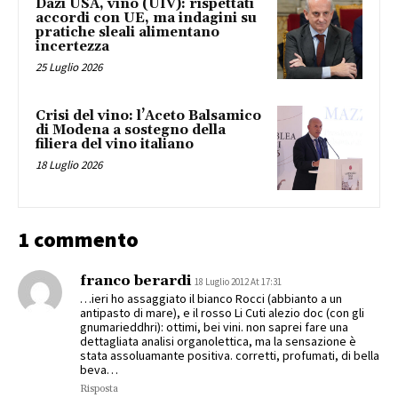
Dazi USA, vino (UIV): rispettati
accordi con UE, ma indagini su
pratiche sleali alimentano
incertezza
25 Luglio 2026
Crisi del vino: l’Aceto Balsamico
di Modena a sostegno della
filiera del vino italiano
18 Luglio 2026
1 commento
franco berardi
18 Luglio 2012 At 17:31
…ieri ho assaggiato il bianco Rocci (abbianto a un
antipasto di mare), e il rosso Li Cuti alezio doc (con gli
gnumarieddhri): ottimi, bei vini. non saprei fare una
dettagliata analisi organolettica, ma la sensazione è
stata assoluamante positiva. corretti, profumati, di bella
beva…
Risposta