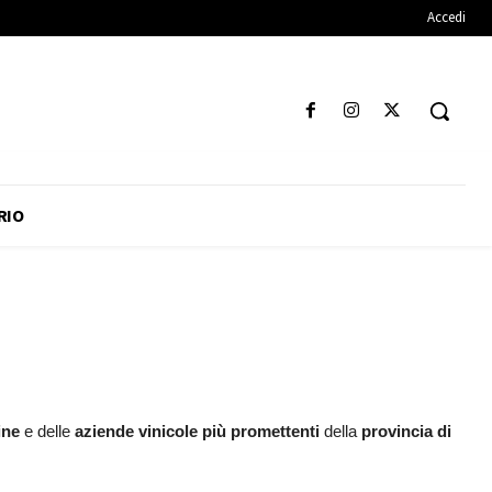
Accedi
RIO
ine
e delle
aziende vinicole più promettenti
della
provincia di