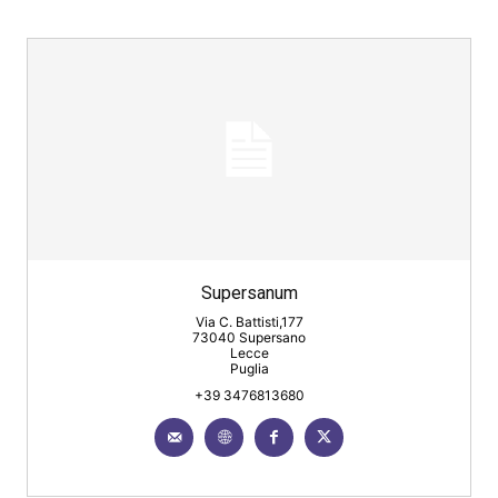
Supersanum
Via C. Battisti,177
73040 Supersano
Lecce
Puglia
+39 3476813680