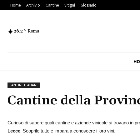
Home
Archivio
Cantine
Vitigni
Glossario
26.2
C
Roma
HO
CANTINE ITALIANE
Cantine della Provin
Curioso di sapere quali cantine e aziende vinicole si trovano in p
Lecce
. Scoprile tutte e impara a conoscere i loro vini.