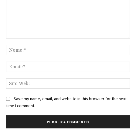
Commento:
No
Ema
Sit
We
Save my name, email, and website in this browser for the next
time I comment.