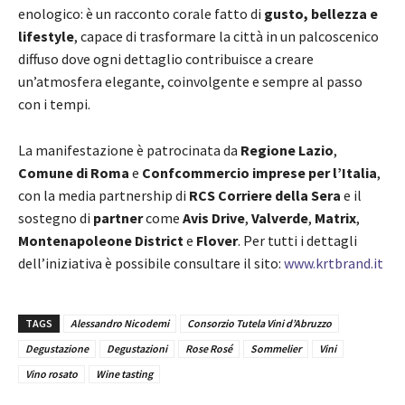
enologico: è un racconto corale fatto di
gusto, bellezza e
lifestyle
, capace di trasformare la città in un palcoscenico
diffuso dove ogni dettaglio contribuisce a creare
un’atmosfera elegante, coinvolgente e sempre al passo
con i tempi.
La manifestazione è patrocinata da
Regione Lazio
,
Comune di Roma
e
Confcommercio imprese per l’Italia
,
con la media partnership di
RCS Corriere della Sera
e il
sostegno di
partner
come
Avis Drive
,
Valverde
,
Matrix
,
Montenapoleone District
e
Flover
. Per tutti i dettagli
dell’iniziativa è possibile consultare il sito:
www.krtbrand.it
TAGS
Alessandro Nicodemi
Consorzio Tutela Vini d’Abruzzo
Degustazione
Degustazioni
Rose Rosé
Sommelier
Vini
Vino rosato
Wine tasting