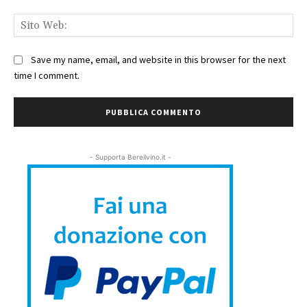
Sit
We
Save my name, email, and website in this browser for the next
time I comment.
- Supporta Bereilvino.it -