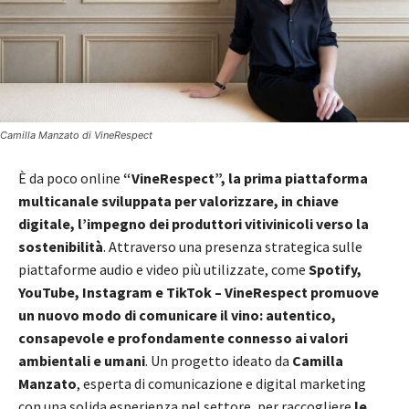
Camilla Manzato di VineRespect
È da poco online
“VineRespect”, la prima piattaforma
multicanale sviluppata per valorizzare, in chiave
digitale, l’impegno dei produttori vitivinicoli verso la
sostenibilità
. Attraverso una presenza strategica sulle
piattaforme audio e video più utilizzate, come
Spotify,
YouTube, Instagram e TikTok – VineRespect promuove
un nuovo modo di comunicare il vino: autentico,
consapevole e profondamente connesso ai valori
ambientali e umani
. Un progetto ideato da
Camilla
Manzato
, esperta di comunicazione e digital marketing
con una solida esperienza nel settore, per raccogliere
le