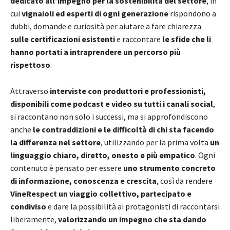
dedicato all’impegno per la sostenibilità del settore
, in
cui
vignaioli ed esperti di ogni generazione
rispondono a
dubbi, domande e curiosità per aiutare a fare chiarezza
sulle certificazioni esistenti
e raccontare
le sfide che li
hanno portati a intraprendere un percorso più
rispettoso
.
Attraverso
interviste con produttori e professionisti,
disponibili come podcast e video su tutti i canali social
,
si raccontano non solo i successi, ma si approfondiscono
anche
le contraddizioni e le difficoltà di chi sta facendo
la differenza nel settore
, utilizzando per la prima volta
un
linguaggio chiaro, diretto, onesto e più empatico
. Ogni
contenuto è pensato per essere
uno strumento concreto
di informazione, conoscenza e crescita
, così da rendere
VineRespect un viaggio collettivo, partecipato e
condiviso
e dare la possibilità ai protagonisti di raccontarsi
liberamente,
valorizzando un impegno che sta dando