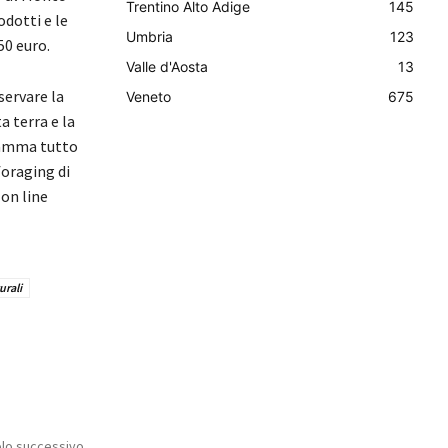
Trentino Alto Adige
145
odotti e le
Umbria
123
50 euro.
Valle d'Aosta
13
servare la
Veneto
675
a terra e la
gramma tutto
foraging di
 on line
urali
olo successivo