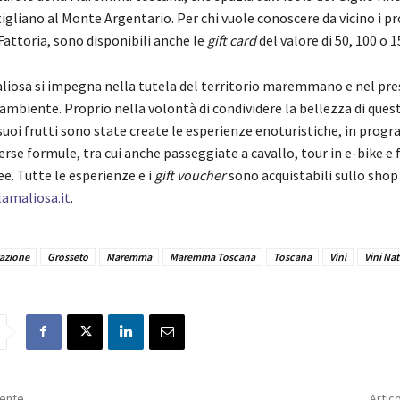
igliano al Monte Argentario. Per chi vuole conoscere da vicino i pr
 Fattoria, sono disponibili anche le
gift card
del valore di 50, 100 o 1
aliosa si impegna nella tutela del territorio maremmano e nel pre
’ambiente. Proprio nella volontà di condividere la bellezza di quest
 suoi frutti sono state create le esperienze enoturistiche, in pro
erse formule, tra cui anche passeggiate a cavallo, tour in e-bike e 
e. Tutte le esperienze e i
gift voucher
sono acquistabili sullo shop
lamaliosa.it
.
azione
Grosseto
Maremma
Maremma Toscana
Toscana
Vini
Vini Nat
dente
Artic