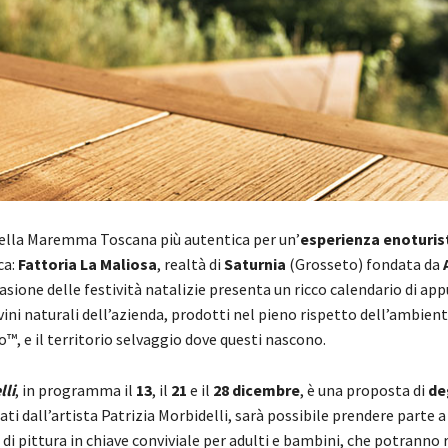
lla Maremma Toscana più autentica per un’
esperienza enoturis
ca:
Fattoria La Maliosa
, realtà di
Saturnia
(Grosseto) fondata da
casione delle festività natalizie presenta un ricco calendario di a
 vini naturali dell’azienda, prodotti nel pieno rispetto dell’ambien
, e il territorio selvaggio dove questi nascono.
lli
, in programma il
13
, il
21
e il
28 dicembre
, è una proposta di
de
dati dall’artista Patrizia Morbidelli, sarà possibile prendere parte a
di pittura in chiave conviviale per adulti e bambini, che potranno 