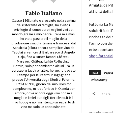
Amiata, da Pit
attività della
Fabio Italiano
Classe 1968, nato e cresciuto nella cantina
Fattoria La M
del ristorante di famiglia, ho avuto il
privilegio di conoscere i migliori vini del
salubrità dell
mondo grazie a mio padre. Tra le mie mani
ricchezza dei
ho visto passare il meglio della
l’anno con div
produzione vinicola italiana e francese: dal
Sassicaia (allora ancora semplice Vino da
erbe spontane
Tavola) ai vari cru di Barbaresco di Angelo
shop.fattoria
Gaja, fino ai super famosi Château
Margaux, Château Lafite Rothschild,
Petrus, solo per nominarne alcuni. Tra un
servizio ai tavoli e l’altro, ho anche trovato
TAGS
Degust
il tempo per laurearmi in Ingegneria
presso l’Università degli Studi di Palermo.
Wine tasting
Il 23-11-1998, giorno del mio 30esimo
compleanno, mi trasferisco in Olanda per
amore, dove ancora oggi vivo con mia
Share
moglie e i miei due figli. Bereilvino.it è il
mio hobby e non mi ritengo un esperto di
vino ma solo un appassionato!
Articolo prece