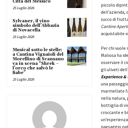
Città del Messico
piccolo dipint
25 Luglio 2026
dell’azienda, d
succo di frutt
Sylvaner, il vino
simbolo dell’Abbazia
Cantine Apert
di Novacella
acquistabile s
25 Luglio 2026
Per chi vuole
Musical sotto le stelle:
a Cantina Vignaioli del
Maliosa ha ide
Morellino di Scansano
osservare il c
va in scena “Shrek –
l’orco che salvò le
gli uliveti de
fiabe”
Experience & 
25 Luglio 2026
una passeggia
marmellate fa
nella natura,
bottiglia di v
croccante e bi
un’esperienza 
paesaggio nat