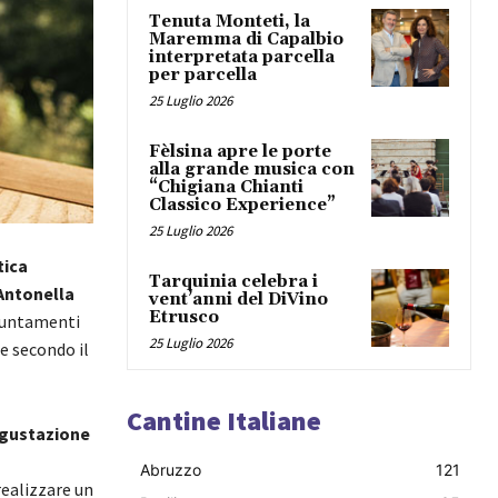
Tenuta Monteti, la
Maremma di Capalbio
interpretata parcella
per parcella
25 Luglio 2026
Fèlsina apre le porte
alla grande musica con
“Chigiana Chianti
Classico Experience”
25 Luglio 2026
tica
Tarquinia celebra i
Antonella
vent’anni del DiVino
Etrusco
ppuntamenti
25 Luglio 2026
te secondo il
Cantine Italiane
gustazione
Abruzzo
121
realizzare un