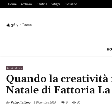
Home
Archivio
Cantine
Vitigni
Glossario
36.7
C
Roma
HO
BREVISSIME
Quando la creatività 
Natale di Fattoria L
By
Fabio Italiano
3 Dicembre 2025
0
50