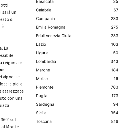
Basilicata
35
dotti
Calabria
67
i sarà un
Campania
233
testo di
 è
Emilia Romagna
275
Friuli Venezia Giulia
233
Lazio
103
a, La
Liguria
50
ssibile
Lombardia
343
 i vigneti e
rm
Marche
184
i vigneti e
Molise
16
tti tipici e
Piemonte
783
ree attrezzate
Puglia
173
esto con una
Sardegna
94
pizza
Sicilia
354
 360° sul
Toscana
816
o al Monte