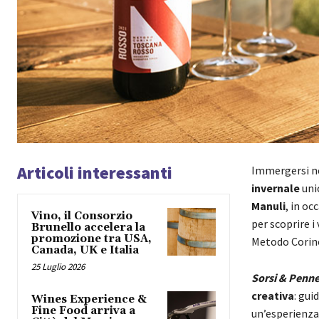
Articoli interessanti
Immergersi ne
invernale
uni
Manuli
, in oc
Vino, il Consorzio
per scoprire i
Brunello accelera la
promozione tra USA,
Metodo Corino™
Canada, UK e Italia
25 Luglio 2026
Sorsi & Penne
creativa
: gui
Wines Experience &
Fine Food arriva a
un’esperienza 