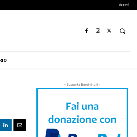
Accedi
RIO
- Supporta Bereilvino.it -