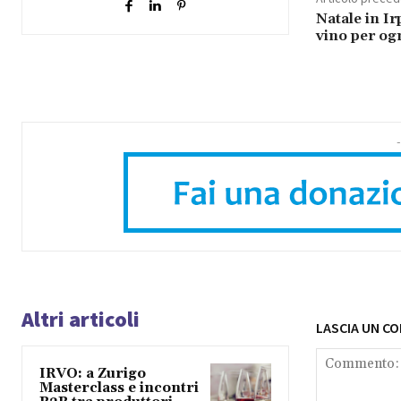
Natale in I
vino per og
-
Altri articoli
LASCIA UN C
IRVO: a Zurigo
Masterclass e incontri