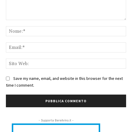
Commento:
No
Ema
Sit
We
Save my name, email, and website in this browser for the next
time I comment.
- Supporta Bereilvino.it -