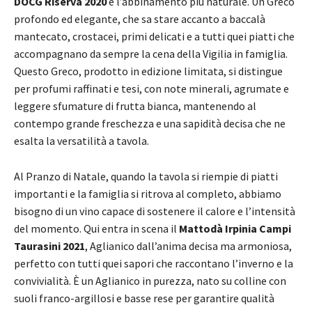
DOCG Riserva 2020
è l’abbinamento più naturale. Un Greco
profondo ed elegante, che sa stare accanto a baccalà
mantecato, crostacei, primi delicati e a tutti quei piatti che
accompagnano da sempre la cena della Vigilia in famiglia.
Questo Greco, prodotto in edizione limitata, si distingue
per profumi raffinati e tesi, con note minerali, agrumate e
leggere sfumature di frutta bianca, mantenendo al
contempo grande freschezza e una sapidità decisa che ne
esalta la versatilità a tavola.
Al Pranzo di Natale, quando la tavola si riempie di piatti
importanti e la famiglia si ritrova al completo, abbiamo
bisogno di un vino capace di sostenere il calore e l’intensità
del momento. Qui entra in scena il
Mattodà Irpinia Campi
Taurasini 2021
, Aglianico dall’anima decisa ma armoniosa,
perfetto con tutti quei sapori che raccontano l’inverno e la
convivialità. È un Aglianico in purezza, nato su colline con
suoli franco-argillosi e basse rese per garantire qualità