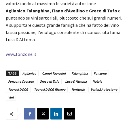
valorizzando al massimo le varietà autoctone
Aglianico
,
Falanghina, Fiano d’Avellino
e
Greco di Tufo
e
puntando su vini sartoriali, piuttosto che sui grandi numeri.
A supportare questa grande famiglia che ha fatto del vino
la sua passione, l’enologo consulente di riconosciuta fama
Luca D’Attoma.
www.fonzone.it
TAGS
Aglianico
Campi Taurasini
Falanghina
Fonzone
Fonzone Caccese
Greco di Tufo
Luca D’Attoma
Natale
Taurasi DOCG
Taurasi DOCG Riserva
Territorio
Varietà Autoctone
Vini