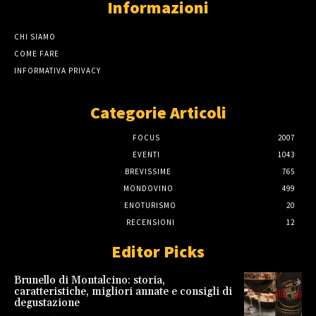
Informazioni
CHI SIAMO
COME FARE
INFORMATIVA PRIVACY
Categorie Articoli
FOCUS
2007
EVENTI
1043
BREVISSIME
765
MONDOVINO
499
ENOTURISMO
20
RECENSIONI
12
Editor Picks
Brunello di Montalcino: storia,
caratteristiche, migliori annate e consigli di
degustazione