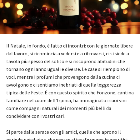
Il Natale, in fondo, è fatto di incontri: con le giornate libere
dal lavoro, si ricomincia a vedersi e a ritrovarsi, ci si siede a
tavola più spesso del solito e si riscoprono abitudini che
tornano ogni anno uguali e diverse. Le case si riempiono di
voci, mentre i profumi che provengono dalla cucina ci
avvolgono e ci sentiamo inebriati di quella leggerezza
tipica delle Feste. È con questo spirito che Fonzone, cantina
familiare nel cuore dell’Irpinia, ha immaginato i suoi vini
come compagni naturali dei momenti più belli da
condividere con i vostri cari.
Si parte dalle serate con gli amici, quelle che aprono il
periodo natalizio e che spesso si trasformano in aperitivi