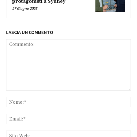
protagonisti a Sydney
27 Giugno 2026
LASCIA UN COMMENTO
Commento:
No
Ema
Sit