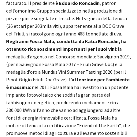
fatturato. Il presidente è
Edoardo Roncadin
, patron
dell’omonimo Gruppo specializzato nella produzione di
pizze e pinse surgelate e fresche. Nel vigneto della tenuta
(36 ettari per 203mila viti), appartenente alla DOC Grave
del Friuli, si raccolgono ogni anno 468 tonnellate di uva.
Negli anni Fossa Mala, condotta da Katia Roncadin, ha
ottenuto riconoscimenti importanti per i suoi vini
: la
medaglia d’argento nel Concorso mondiale Sauvignon 2019,
(per il Sauvignon Fossa Mala 2017 – Friuli Grave Doc) e la
medaglia d’oro a Mundus Vini Summer Tasting 2020 (per il
Pinot Grigio Friuli Doc Grave).
L’attenzione per l’ambiente
è massima
: nel 2011 Fossa Mala ha investito in un potente
impianto fotovoltaico che soddisfa gran parte del
fabbisogno energetico, producendo mediamente circa
380.000 kWh all’anno che vanno ad aggiungersi ad altre
fonti di energia rinnovabile certificata. Fossa Mala ha
inoltre ottenuto la certificazione “Friend of the Earth”, che
promuove metodi di agricoltura e allevamento sostenibili