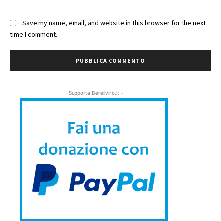
We
Save my name, email, and website in this browser for the next
time I comment.
- Supporta Bereilvino.it -