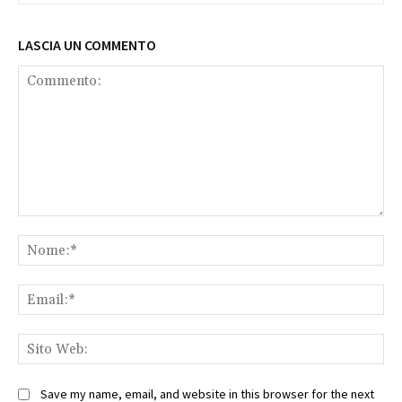
LASCIA UN COMMENTO
Commento:
No
Ema
Sit
We
Save my name, email, and website in this browser for the next