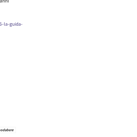
ianni
6-la-guida-
nodabere