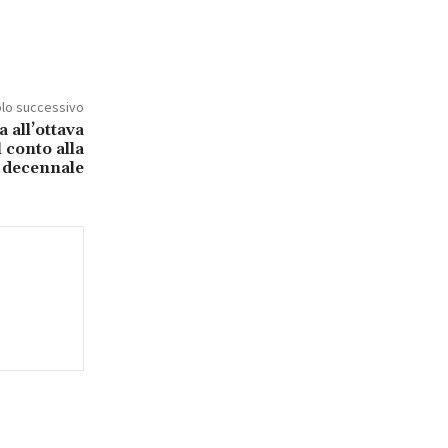
olo successivo
 all’ottava
l conto alla
l decennale