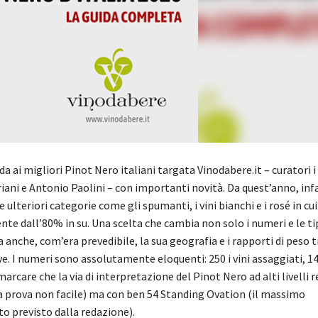
da ai migliori Pinot Nero italiani targata Vinodabere.it – curatori i
iani e Antonio Paolini – con importanti novità. Da quest’anno, inf
 ulteriori categorie come gli spumanti, i vini bianchi e i rosé in cui
nte dall’80% in su. Una scelta che cambia non solo i numeri e le t
 anche, com’era prevedibile, la sua geografia e i rapporti di peso tr
e. I numeri sono assolutamente eloquenti: 250 i vini assaggiati, 14
imarcare che la via di interpretazione del Pinot Nero ad alti livelli 
prova non facile) ma con ben 54 Standing Ovation (il massimo
o previsto dalla redazione).