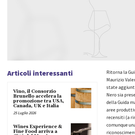
Articoli interessanti
Ritorna la Gui
Maurizio Valer
state aggiunte
Vino, il Consorzio
Nero sia prese
Brunello accelera la
promozione tra USA,
della Guida ma
Canada, UK e Italia
aree produttiv
25 Luglio 2026
recensiti (a r
comunque una 
Wines Experience &
Fine Food arriva a
riconosciment