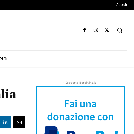
Accedi
RIO
- Supporta Bereilvino.it -
lia