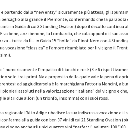
, e partendo dalla “new entry” sicuramente più attesa, gli spumant
a bersaglio alla grande il Piemonte, confermando che la parabola 
nti in Guida di cui 3 Standing Ovation) dopo il decollo continua a
 E va bene, anzi benone, la Lombardia, che cala appunto il suo ass
azza – tutte da lì – in Guida 15 “bolle” da Pinot Nero con 4 Standin
a vocazione “classica” e l’amore ricambiato per li vitigno il Trenti
simi).
” numericamente l’impatto di bianchi e rosé (3 e 6 rispettivame
on solo tra i primi. Ma a proposito della quale vale la pena di apri
entesi: ad aggiudicarsela è la marchigiana Fattoria Mancini, a bu
 i pionieri assoluti nella valorizzazione “italiana” del vitigno e che,
ie altri due allori (un trionfo, insomma) con i suoi rossi.
 regionale l’Alto Adige ribadisce la sua indiscussa vocazione e il 
si conferma alla guida con ben 37 vini di cui 21 Standing Ovation (pi
esse ci sono anche gli unici quattro vini “perfetti”, valutati 100/100.