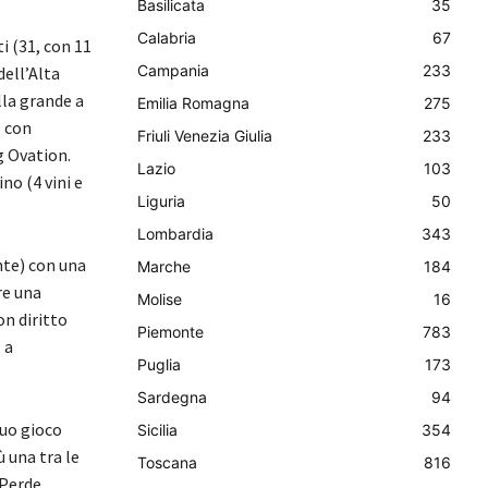
Basilicata
35
Calabria
67
i (31, con 11
Campania
233
dell’Alta
lla grande a
Emilia Romagna
275
o con
Friuli Venezia Giulia
233
g Ovation.
Lazio
103
no (4 vini e
Liguria
50
Lombardia
343
nte) con una
Marche
184
re una
Molise
16
on diritto
Piemonte
783
 a
Puglia
173
Sardegna
94
suo gioco
Sicilia
354
ù una tra le
Toscana
816
 Perde