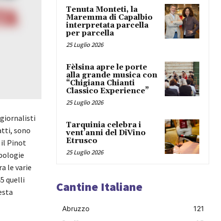
Tenuta Monteti, la
Maremma di Capalbio
interpretata parcella
per parcella
25 Luglio 2026
Fèlsina apre le porte
alla grande musica con
“Chigiana Chianti
Classico Experience”
25 Luglio 2026
 giornalisti
Tarquinia celebra i
atti, sono
vent’anni del DiVino
Etrusco
 il Pinot
25 Luglio 2026
ipologie
a le varie
5 quelli
Cantine Italiane
resta
Abruzzo
121