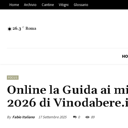
Home
Archivio
Cantine
Vitigni
Glossario
26.3
C
Roma
HO
FOCUS
Online la Guida ai mi
2026 di Vinodabere.i
By
Fabio Italiano
17 Settembre 2025
0
89