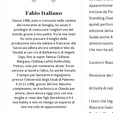
apparentement
enclave da Pin
Fabio Italiano
Standing Ovat
Classe 1968, nato e cresciuto nella cantina
quindi perform
del ristorante di famiglia, ho avuto il
privilegio di conoscere i migliori vini del
edizione della
mondo grazie a mio padre. Tra le mie mani
Guida anche A
ho visto passare il meglio della
dimostrazione
produzione vinicola italiana e francese: dal
Sassicaia (allora ancora semplice Vino da
che non ha più
Tavola) ai vari cru di Barbaresco di Angelo
Gaja, fino ai super famosi Château
Margaux, Château Lafite Rothschild,
Curatori: Maur
Petrus, solo per nominarne alcuni. Tra un
servizio ai tavoli e l’altro, ho anche trovato
il tempo per laurearmi in Ingegneria
Revisione dei 
presso l’Università degli Studi di Palermo.
Il 23-11-1998, giorno del mio 30esimo
Attività di re
compleanno, mi trasferisco in Olanda per
amore, dove ancora oggi vivo con mia
moglie e i miei due figli. Bereilvino.it è il
I testi che le
mio hobby e non mi ritengo un esperto di
vino ma solo un appassionato!
Maurizio Gabr