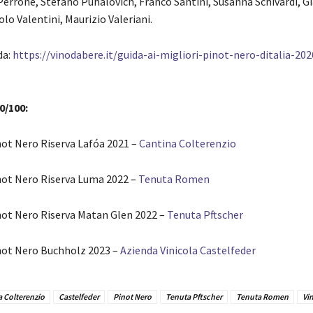
Perrone, Stefano Puhalovich, Franco Santini, Susanna Schivardi, G
olo Valentini, Maurizio Valeriani.
da:
https://vinodabere.it/guida-ai-migliori-pinot-nero-ditalia-202
00/100:
not Nero Riserva Lafóa 2021 –
Cantina Colterenzio
not Nero Riserva Luma 2022 –
Tenuta Romen
not Nero Riserva Matan Glen 2022 –
Tenuta Pftscher
not Nero Buchholz 2023 –
Azienda Vinicola Castelfeder
 Colterenzio
Castelfeder
Pinot Nero
Tenuta Pftscher
Tenuta Romen
Vi