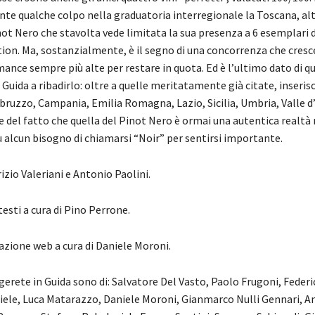
e qualche colpo nella graduatoria interregionale la Toscana, altr
ot Nero che stavolta vede limitata la sua presenza a 6 esemplari d
ion. Ma, sostanzialmente, è il segno di una concorrenza che cresc
ance sempre più alte per restare in quota. Ed è l’ultimo dato di q
 Guida a ribadirlo: oltre a quelle meritatamente già citate, inserisc
bruzzo, Campania, Emilia Romagna, Lazio, Sicilia, Umbria, Valle d’
 del fatto che quella del Pinot Nero è ormai una autentica realtà
 alcun bisogno di chiamarsi “Noir” per sentirsi importante.
izio Valeriani e Antonio Paolini.
testi a cura di Pino Perrone.
dazione web a cura di Daniele Moroni.
ggerete in Guida sono di: Salvatore Del Vasto, Paolo Frugoni, Federi
iele, Luca Matarazzo, Daniele Moroni, Gianmarco Nulli Gennari, A