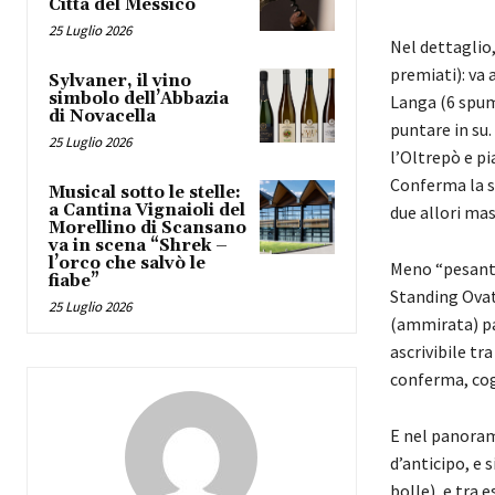
Città del Messico
25 Luglio 2026
Nel dettaglio
premiati): va 
Sylvaner, il vino
simbolo dell’Abbazia
Langa (6 spuma
di Novacella
puntare in su.
25 Luglio 2026
l’Oltrepò e pi
Conferma la su
Musical sotto le stelle:
a Cantina Vignaioli del
due allori mas
Morellino di Scansano
va in scena “Shrek –
l’orco che salvò le
Meno “pesante
fiabe”
Standing Ovati
25 Luglio 2026
(ammirata) par
ascrivibile tra
conferma, cogl
E nel panorama
d’anticipo, e 
bolle), e tra 