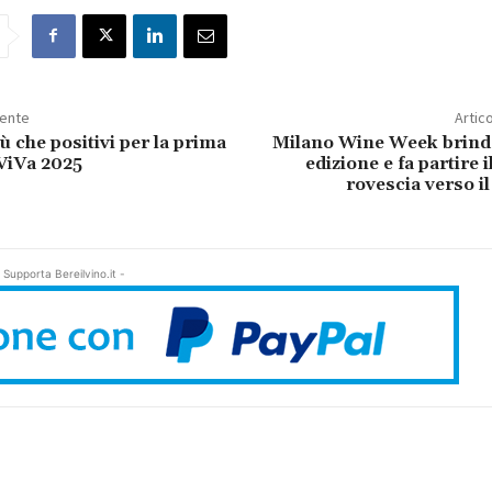
dente
Artic
ù che positivi per la prima
Milano Wine Week brinda
 ViVa 2025
edizione e fa partire i
rovescia verso i
 Supporta Bereilvino.it -