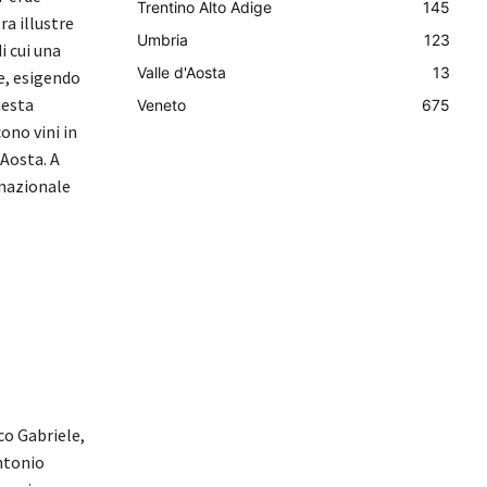
Trentino Alto Adige
145
a illustre
Umbria
123
i cui una
Valle d'Aosta
13
e, esigendo
uesta
Veneto
675
ono vini in
Aosta. A
 nazionale
co Gabriele,
ntonio