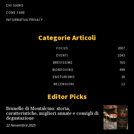
CHI SIAMO
COME FARE
INFORMATIVA PRIVACY
Categorie Articoli
FOCUS
2007
EVENTI
1043
BREVISSIME
765
MONDOVINO
499
ENOTURISMO
20
RECENSIONI
12
Editor Picks
Brunello di Montalcino: storia,
caratteristiche, migliori annate e consigli di
degustazione
22 Novembre 2025