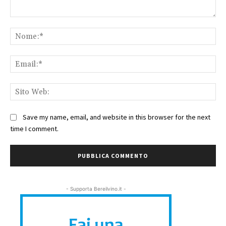
Commento:
No
Ema
Sit
We
Save my name, email, and website in this browser for the next
time I comment.
- Supporta Bereilvino.it -