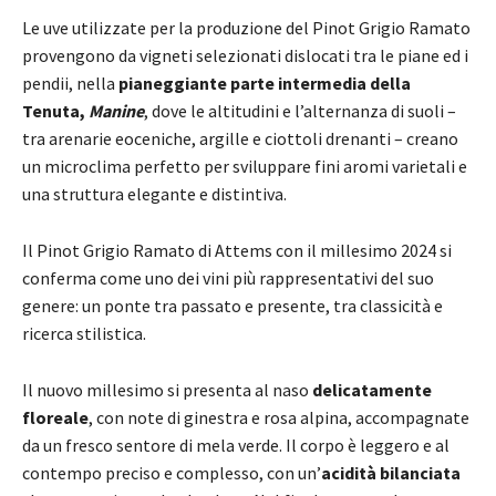
Le uve utilizzate per la produzione del Pinot Grigio Ramato
provengono da vigneti selezionati dislocati tra le piane ed i
pendii, nella
pianeggiante parte intermedia della
Tenuta,
Manine
, dove le altitudini e l’alternanza di suoli –
tra arenarie eoceniche, argille e ciottoli drenanti – creano
un microclima perfetto per sviluppare fini aromi varietali e
una struttura elegante e distintiva.
Il Pinot Grigio Ramato di Attems con il millesimo 2024 si
conferma come uno dei vini più rappresentativi del suo
genere: un ponte tra passato e presente, tra classicità e
ricerca stilistica.
Il nuovo millesimo si presenta al naso
delicatamente
floreale
, con note di ginestra e rosa alpina, accompagnate
da un fresco sentore di mela verde. Il corpo è leggero e al
contempo preciso e complesso, con un’
acidità bilanciata