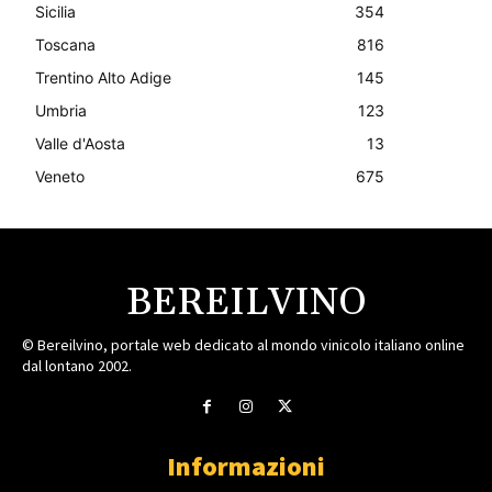
Sicilia
354
Toscana
816
Trentino Alto Adige
145
Umbria
123
Valle d'Aosta
13
Veneto
675
BEREILVINO
© Bereilvino, portale web dedicato al mondo vinicolo italiano online
dal lontano 2002.
Informazioni