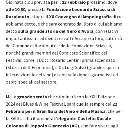
Giornata clou prevista per il
22 Febbraio
prossimo, dove
alle 10.30,
presso la
Fondazione Leonardo Sciascia di
Racalmuto,
si apre il
XX Convegno di Ampelografia
di cui
abbiamo detto, e che sarà centrato dal libro di cui abbiamo
detto
sulla grande storia del Nero d’Avola
, con relativi
importantissimi ed inediti risvolti. Accanto a loro, autorità
del Comune di Racalmuto e della Fondazione Sciascia,
nonché grandi membri del Comitato Scientifico del
Festival, come il Dott. Rosario Lentini prima accennato
(Storico dell’Economia), il Dr. Luigi Salvo (grande esperto
internazionale del vino) e tanti selezionati giornalisti ed
ospiti speciali del settore.
Ma la
grande serata
che culminerà con la XXII Edizione
2024 del Blues & Wine Festival, sarà quella sempre del
22
Febbraio per il Gran Gala del Vino e della Musica
, che per
la XVIII stella illuminerà
l’elegante Castello Ducale
Colonna di Joppolo Giancaxio (AG)
, che farà vivere agli