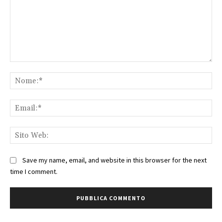
Commento:
No
Ema
Sit
We
Save my name, email, and website in this browser for the next
time I comment.