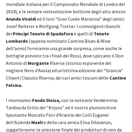
mondiale italiana per il Campionato Mondiale di Londra del
2024), e le sempre notevolissime bollicine degli alto atesini
Arunda Vivaldi
ed il loro “Gran Cuvèe Marianna” degli amici
Josef Reiterer e Wolfgang Trotter. I coinvolgenti bianchi
dei
Principi Tenute di Spadafora
e quelli di
Tenute
Lombardo
(appena nominato Cantina Blues & Wine
dell’anno) forniranno una grande sorpresa, come anche le
bottiglie previste tra i finali dei Rossi, dove spiccano il Don
Antonio di
Morgante
Riserva (storico esponente del
migliore Nero d’Avola) ed un’ottima edizione del “Grancia”
Chianti Classico Riserva, dei cari amici toscani delle
Cantine
Felsina.
I monrealesi
Feudo Disisa,
con la notevole Vendemmia
Tardiva da Grillo del “Krysos” ed il nostro plurivincitore
Spumante Moscato Fiori d’Arancio dei Colli Euganei
dell’Azienda
Maeli
e della cara amica Elisa Dilavanzo,
suggelleranno la selezione finale dei produttori di vino da