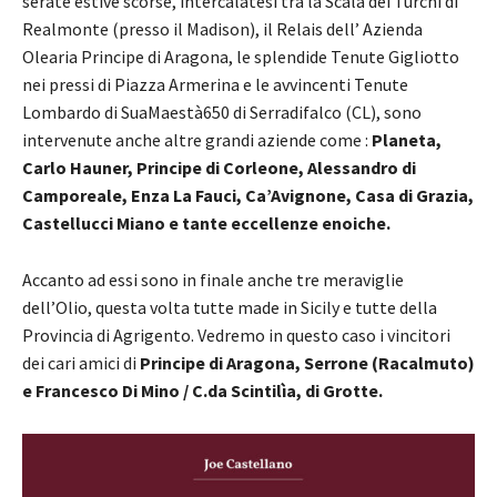
serate estive scorse, intercalatesi tra la Scala dei Turchi di
Realmonte (presso il Madison), il Relais dell’ Azienda
Olearia Principe di Aragona, le splendide Tenute Gigliotto
nei pressi di Piazza Armerina e le avvincenti Tenute
Lombardo di SuaMaestà650 di Serradifalco (CL), sono
intervenute anche altre grandi aziende come :
Planeta,
Carlo Hauner, Principe di Corleone, Alessandro di
Camporeale, Enza La Fauci, Ca’Avignone, Casa di Grazia,
Castellucci Miano e tante eccellenze enoiche.
Accanto ad essi sono in finale anche tre meraviglie
dell’Olio, questa volta tutte made in Sicily e tutte della
Provincia di Agrigento. Vedremo in questo caso i vincitori
dei cari amici di
Principe di Aragona, Serrone (Racalmuto)
e Francesco Di Mino / C.da Scintilìa, di Grotte.