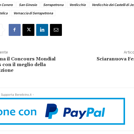
o Conero
San Ginesio
Serrapetrona
Verdicchio
Verdicchio dei Castelli di Jes
elica
Vernaccia di Serrapetrona
dente
Artic
ma il Concours Mondial
Sciaranuova Fe
 con il meglio della
izione
 Supporta Bereilvino.it -