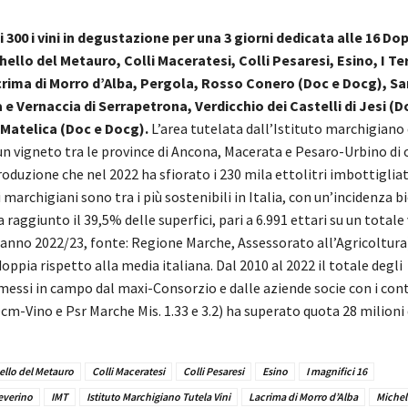
 300 i vini in degustazione per una 3 giorni dedicata alle 16 Do
hello del Metauro, Colli Maceratesi, Colli Pesaresi, Esino, I Ter
crima di Morro d’Alba, Pergola, Rosso Conero (Doc e Docg), Sa
e Vernaccia di Serrapetrona, Verdicchio dei Castelli di Jesi (D
 Matelica (Doc e Docg).
L’area tutelata dall’Istituto marchigiano d
un vigneto tra le province di Ancona, Macerata e Pesaro-Urbino di 
roduzione che nel 2022 ha sfiorato i 230 mila ettolitri imbottigliat
ri marchigiani sono tra i più sostenibili in Italia, con un’incidenza b
 raggiunto il 39,5% delle superfici, pari a 6.991 ettari su un totale 
(anno 2022/23, fonte: Regione Marche, Assessorato all’Agricoltura
oppia rispetto alla media italiana. Dal 2010 al 2022 il totale degli
messi in campo dal maxi-Consorzio e dalle aziende socie con i cont
m-Vino e Psr Marche Mis. 1.33 e 3.2) ha superato quota 28 milioni 
ello del Metauro
Colli Maceratesi
Colli Pesaresi
Esino
I magnifici 16
Severino
IMT
Istituto Marchigiano Tutela Vini
Lacrima di Morro d’Alba
Michel