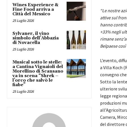
Wines Experience &
Fine Food arriva a
“Le nostre azi
Città del Messico
attive sul fro
25 Luglio 2026
hanno contribu
+33% negli ult
Sylvaner, il vino
simbolo dell’Abbazia
rimane senz’al
di Novacella
Belpaese così 
25 Luglio 2026
L’evento, diff
Musical sotto le stelle:
a Cantina Vignaioli del
a Villa Koch (
Morellino di Scansano
convegno che f
va in scena “Shrek –
l’orco che salvò le
Sotto la lente
fiabe”
ulteriore svi
25 Luglio 2026
legge regional
produzioni ma 
all’Agricoltur
Camera, Mirco
del direttore 