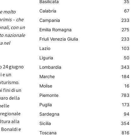
Basilicata
35
Calabria
67
e molto
primis – che
Campania
233
onali, con un
Emilia Romagna
275
ato nazionale
Friuli Venezia Giulia
233
a nel
Lazio
103
Liguria
50
to 24 giugno
Lombardia
343
i e un
Marche
184
noturismo.
Molise
16
 fini di un
Piemonte
783
varo della
Puglia
173
nelle
e regionale
Sardegna
94
ltura alla
Sicilia
354
 Bonaldi e
Toscana
816