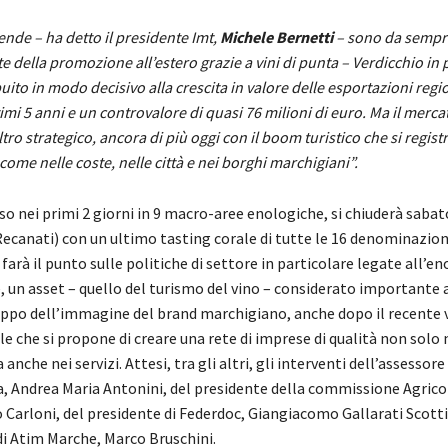
ende – ha detto il presidente Imt,
Michele Bernetti
– sono da sempr
nte della promozione all’estero grazie a vini di punta – Verdicchio in 
ito in modo decisivo alla crescita in valore delle esportazioni regi
imi 5 anni e un controvalore di quasi 76 milioni di euro. Ma il merc
tro strategico, ancora di più oggi con il boom turistico che si registr
come nelle coste, nelle città e nei borghi marchigiani”.
uso nei primi 2 giorni in 9 macro-aree enologiche, si chiuderà saba
Recanati) con un ultimo tasting corale di tutte le 16 denominazion
arà il punto sulle politiche di settore in particolare legate all’e
, un asset – quello del turismo del vino – considerato importante ai
luppo dell’immagine del brand marchigiano, anche dopo il recente 
e che si propone di creare una rete di imprese di qualità non solo 
anche nei servizi. Attesi, tra gli altri, gli interventi dell’assessor
a, Andrea Maria Antonini, del presidente della commissione Agrico
 Carloni, del presidente di Federdoc, Giangiacomo Gallarati Scotti
di Atim Marche, Marco Bruschini.