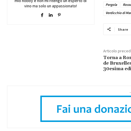
mio hobby e non mi ritengo un esperto di
Pergola
Ross
vino ma solo un appassionato!
Verdicchio di Mat
Share
Articolo prece
Torna a Ro
de Bruxelles
30esima ed
-