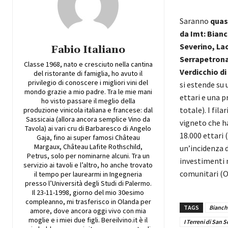
Saranno
quasi
da Imt: Bianc
Severino, La
Fabio Italiano
Serrapetrona 
Classe 1968, nato e cresciuto nella cantina
Verdicchio di
del ristorante di famiglia, ho avuto il
privilegio di conoscere i migliori vini del
si estende su 
mondo grazie a mio padre. Tra le mie mani
ettari e una p
ho visto passare il meglio della
totale). I fila
produzione vinicola italiana e francese: dal
Sassicaia (allora ancora semplice Vino da
vigneto che ha
Tavola) ai vari cru di Barbaresco di Angelo
18.000 ettari 
Gaja, fino ai super famosi Château
Margaux, Château Lafite Rothschild,
un’incidenza d
Petrus, solo per nominarne alcuni. Tra un
investimenti 
servizio ai tavoli e l’altro, ho anche trovato
comunitari (Oc
il tempo per laurearmi in Ingegneria
presso l’Università degli Studi di Palermo.
Il 23-11-1998, giorno del mio 30esimo
compleanno, mi trasferisco in Olanda per
TAGS
Bianch
amore, dove ancora oggi vivo con mia
moglie e i miei due figli. Bereilvino.it è il
I Terreni di San 