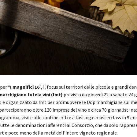
per “
I magnifici 16
”, il focus sui territori delle piccole e grandi 
marchigiano tutela vini (Imt)
previsto da giovedì 22 a sabato 24 
o e organizzato da Imt per promuovere le Dop marchigiane sul m
 parteciperanno oltre 120 imprese del vino e circa 70 giornalisti na
ogramma, visite alle cantine, oltre a tasting e masterclass in 9 eno
 tutte le denominazioni afferenti al Consorzio, che da solo rapprese
rt e poco meno della metà dell’intero vigneto regionale.