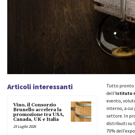
Articoli interessanti
Tutto pronto 
dell’
Istituto 
evento, volut
Vino, il Consorzio
interno, a cui
Brunello accelera la
promozione tra USA,
settore. In pr
Canada, UK e Italia
distribuiti su
25 Luglio 2026
70% dell’expo