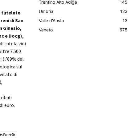
Trentino Alto Adige
145
Umbria
123
p tutelate
reni di San
Valle d'Aosta
13
n Ginesio,
Veneto
675
oc e Docg),
i tutela vini
oltre 7.500
i (l’89% del
iologica sul
vitato di
),
ributi
di euro.
e Bernetti