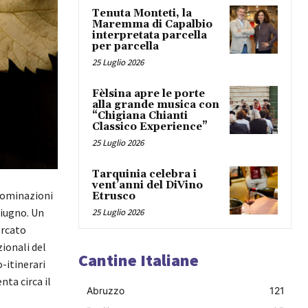
Tenuta Monteti, la
Maremma di Capalbio
interpretata parcella
per parcella
25 Luglio 2026
Fèlsina apre le porte
alla grande musica con
“Chigiana Chianti
Classico Experience”
25 Luglio 2026
Tarquinia celebra i
vent’anni del DiVino
denominazioni
Etrusco
giugno. Un
25 Luglio 2026
ercato
zionali del
Cantine Italiane
-itinerari
nta circa il
Abruzzo
121