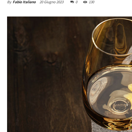
By
Fabio Italiano
20 Giugno 2023
0
130