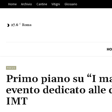
Home
Archivio
Cantine
Vitigni
Glossario
27.6
C
Roma
HO
FOCUS
Primo piano su “I mag
evento dedicato alle
IMT