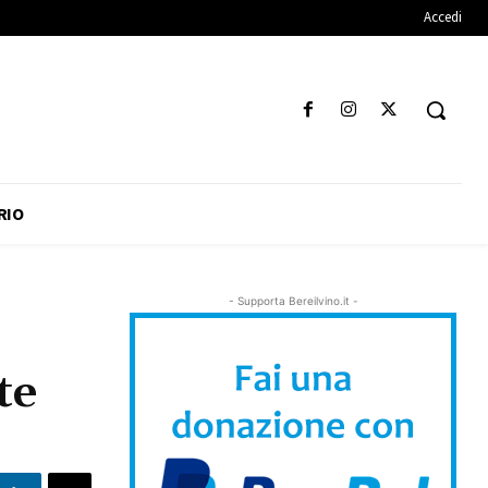
Accedi
RIO
- Supporta Bereilvino.it -
te