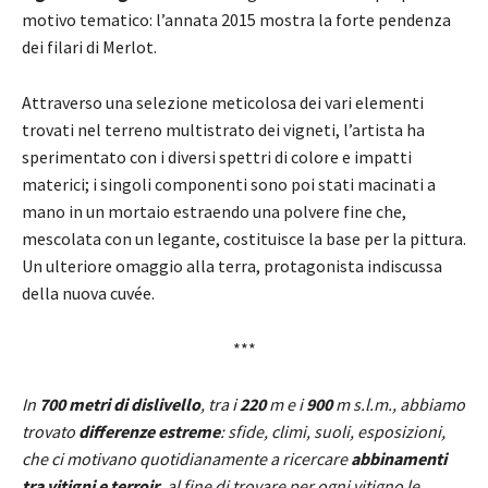
motivo tematico: l’annata 2015 mostra la forte pendenza
dei filari di Merlot.
Attraverso una selezione meticolosa dei vari elementi
trovati nel terreno multistrato dei vigneti, l’artista ha
sperimentato con i diversi spettri di colore e impatti
materici; i singoli componenti sono poi stati macinati a
mano in un mortaio estraendo una polvere fine che,
mescolata con un legante, costituisce la base per la pittura.
Un ulteriore omaggio alla terra, protagonista indiscussa
della nuova cuvée.
***
In
700 metri di dislivello
, tra i
220
m e i
900
m s.l.m., abbiamo
trovato
differenze estreme
: sfide, climi, suoli, esposizioni,
che ci motivano quotidianamente a ricercare
abbinamenti
tra vitigni e terroir
, al fine di trovare per ogni vitigno le