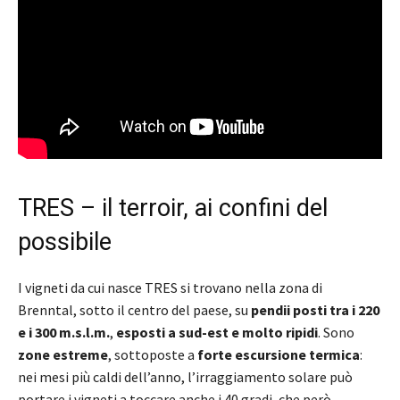
TRES – il terroir, ai confini del
possibile
I vigneti da cui nasce TRES si trovano nella zona di
Brenntal, sotto il centro del paese, su
pendii posti tra i 220
e i 300 m.s.l.m.
,
esposti a sud-est e molto ripidi
. Sono
zone estreme
, sottoposte a
forte escursione termica
:
nei mesi più caldi dell’anno, l’irraggiamento solare può
portare i vigneti a toccare anche i 40 gradi, che però