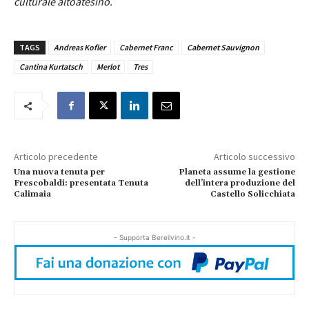
culturale altoatesino.
TAGS
Andreas Kofler
Cabernet Franc
Cabernet Sauvignon
Cantina Kurtatsch
Merlot
Tres
Articolo precedente
Articolo successivo
Una nuova tenuta per
Planeta assume la gestione
Frescobaldi: presentata Tenuta
dell’intera produzione del
Calimaia
Castello Solicchiata
- Supporta Bereilvino.it -