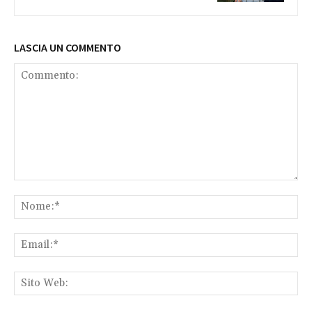
LASCIA UN COMMENTO
Commento:
No
Ema
Sit
We