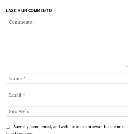
LASCIA UN COMMENTO
Commento:
No
Ema
Sit
We
Save my name, email, and website in this browser for the next
time I comment.