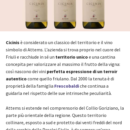
Cicinis
è considerato un classico del territorio e il vino
simbolo di Attems. L’azienda si trova proprio nel cuore del
Friuli e racchiude in sé un
territorio unico
e una cantina
concepita per valorizzare al massimo il frutto della vigna:
così nascono dei vini
perfetta espressione di un terroir
autentico
come quello friulano. Dal 2000 la tenuta è di
proprietà della famiglia
Frescobaldi
che continua a
guidarla nel rispetto delle sue intrinseche peculiarità.
Attems si estende nel comprensorio del Collio Goriziano, la
parte più orientale della regione. Questo territorio
collinare, esposto a sud e protetto dai venti freddi del nord
dalla cerchia delle Prealpi Giulie, è da sempre un’area