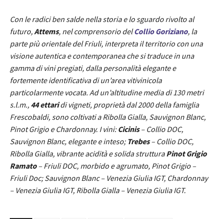
Con le radici ben salde nella storia e lo sguardo rivolto al
futuro,
Attems
, nel comprensorio del
Collio Goriziano
, la
parte più orientale del Friuli, interpreta il territorio con una
visione autentica e contemporanea che si traduce in una
gamma di vini pregiati, dalla personalità elegante e
fortemente identificativa di un’area vitivinicola
particolarmente vocata. Ad un’altitudine media di 130 metri
s.l.m.,
44 ettari
di vigneti, proprietà dal 2000 della famiglia
Frescobaldi, sono coltivati a Ribolla Gialla, Sauvignon Blanc,
Pinot Grigio e Chardonnay. I vini:
Cicinis
– Collio DOC,
Sauvignon Blanc, elegante e inteso;
Trebes
– Collio DOC,
Ribolla Gialla, vibrante acidità e solida struttura
Pinot Grigio
Ramato
– Friuli DOC, morbido e agrumato, Pinot Grigio –
Friuli Doc; Sauvignon Blanc – Venezia Giulia IGT, Chardonnay
– Venezia Giulia IGT, Ribolla Gialla – Venezia Giulia IGT.