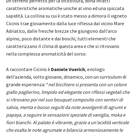
un terreno perfetto per la viticoltura, dona infatti
caratteristiche aromatiche uniche al vino ed una spiccata
sapidità. La collina su cui è stato messo a dimora il vigneto
Cicinis trae giovamento dalla luce riflessa dal vicino Mare
Adriatico, dalle fresche brezze che giungono dall’arco
alpino, poco distante e dai boschi, tutti elementi che
caratterizzano il clima di questa area e che si ritrovano
nella complessa aromaticità del sorso.
A raccontare Cicinis è
Daniele Vuerich
, enologo
dell’azienda, volto giovane, dinamico, con un curriculum di
grande esperienza: “
nel bicchiere si presenta con un colore
giallo paglierino, limpido ed elegante con riflessi vegetali che
si ritrovano poi nel suo bouquet composito con sentori di
salvia, menta e bosso seguiti da note avvolgenti di agrumi e
papaya, a seguire le sensazioni speziate di vaniglia, moka e
fiori bianchi. Al palato è vibrante, grazie a un’acidità verticale
che esalta le note agrumate e bilancia armoniosamente le