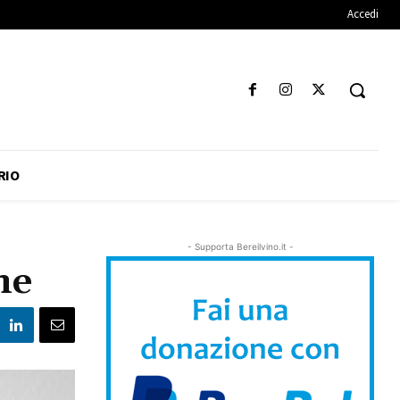
Accedi
RIO
- Supporta Bereilvino.it -
ne