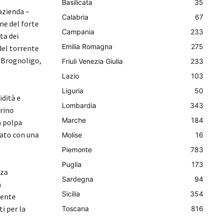
Basilicata
35
azienda –
Calabria
67
ne del forte
Campania
233
ta dei
Emilia Romagna
275
 del torrente
i Brognoligo,
Friuli Venezia Giulia
233
Lazio
103
Liguria
50
idità e
Lombardia
343
erino
Marche
184
a polpa
tato con una
Molise
16
Piemonte
783
Puglia
173
zza
Sardegna
94
a
Sicilia
354
mente
i per la
Toscana
816