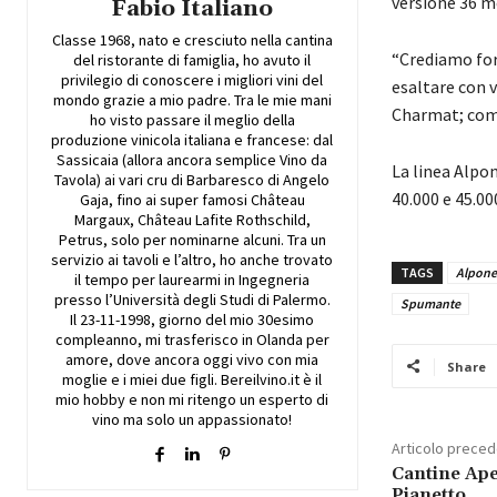
versione 36 me
Fabio Italiano
Classe 1968, nato e cresciuto nella cantina
“Crediamo for
del ristorante di famiglia, ho avuto il
privilegio di conoscere i migliori vini del
esaltare con v
mondo grazie a mio padre. Tra le mie mani
Charmat; comp
ho visto passare il meglio della
produzione vinicola italiana e francese: dal
Sassicaia (allora ancora semplice Vino da
La linea Alpon
Tavola) ai vari cru di Barbaresco di Angelo
40.000 e 45.00
Gaja, fino ai super famosi Château
Margaux, Château Lafite Rothschild,
Petrus, solo per nominarne alcuni. Tra un
servizio ai tavoli e l’altro, ho anche trovato
TAGS
Alpone
il tempo per laurearmi in Ingegneria
presso l’Università degli Studi di Palermo.
Spumante
Il 23-11-1998, giorno del mio 30esimo
compleanno, mi trasferisco in Olanda per
amore, dove ancora oggi vivo con mia
Share
moglie e i miei due figli. Bereilvino.it è il
mio hobby e non mi ritengo un esperto di
vino ma solo un appassionato!
Articolo prece
Cantine Ape
Pianetto