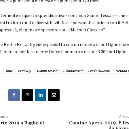
si, 92 punti per il 60 mesi e 93 punti per il 120 mesi.
temente in questa splendida uva – continua Gianni Tessari – che 
ini tra loro molto diversi: bevibilità e personalità briosa con il Me
lessità, eleganza e spessore con il Metodo Classico”.
e Brut e Extra Dry viene prodotta con un numero di bottiglie che va
0, mentre per la versione Dolce il numero è di sole 3.000 bottiglie
Brut
Extra Dry
Gianni Tessari
Giannitessari
Lessini Durello
Metodo C
dente
Artic
rte 2019 a Baglio di
Cantine Aperte 2019. È fes
da Varva