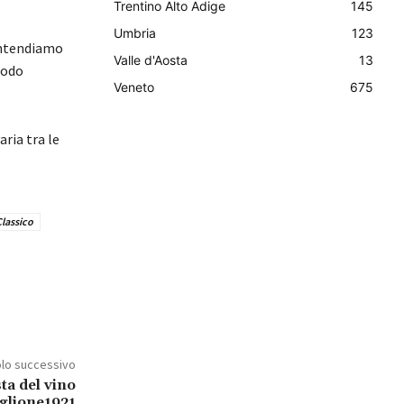
Trentino Alto Adige
145
Umbria
123
intendiamo
Valle d'Aosta
13
todo
Veneto
675
ria tra le
lassico
olo successivo
ta del vino
glione1921