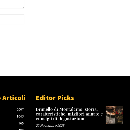
Sito
Web:
 Articoli
Editor Picks
Brunello di Montalcino: storia,
2007
caratteristiche, migliori annate e
1043
consigli di degustazione
765
22 Novembre 2025