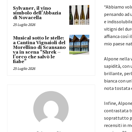
“Abbiamo volu
Sylvaner, il vino
simbolo dell’Abbazia
pensando ad u
di Novacella
e indissolubil
25 Luglio 2026
vitigni del du
affianca così 
Musical sotto le stelle:
a Cantina Vignaioli del
mio paese nat
Morellino di Scansano
va in scena “Shrek –
l’orco che salvò le
Alpone nella 
fiabe”
sapidità, con
25 Luglio 2026
brillante, per
bianca con un
nota tostata e
Infine, Alpon
contrastata tu
soprattutto p
recensiti in 