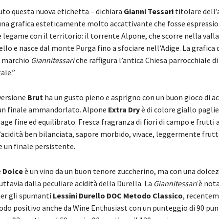
to questa nuova etichetta – dichiara
Gianni Tessari
titolare dell’
na grafica esteticamente molto accattivante che fosse espressio
e legame con il territorio: il torrente Alpone, che scorre nella valla
rello e nasce dal monte Purga fino a sfociare nell’Adige. La grafica
il marchio
Giannitessari
che raffigura l’antica Chiesa parrocchiale d
ale.”
versione
Brut
ha un gusto pieno e asprigno con un buon gioco di ac
 un finale ammandorlato. Alpone
Extra Dry
è di colore giallo pagli
lage fine ed equilibrato. Fresca fragranza di fiori di campo e frutti 
’acidità ben bilanciata, sapore morbido, vivace, leggermente frut
 un finale persistente.
e
Dolce
è un vino da un buon tenore zuccherino, ma con una dolce
ttavia dalla peculiare acidità della Durella. La
Giannitessari
è not
er gli spumanti
Lessini Durello DOC Metodo Classico
, recente
modo positivo anche da Wine Enthusiast con un punteggio di 90 punt