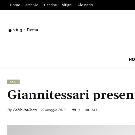
Home
Archivio
Cantine
Vitigni
Glossario
26.3
C
Roma
HO
FOCUS
Giannitessari presen
By
Fabio Italiano
22 Maggio 2019
0
143