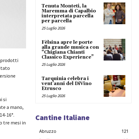
Tenuta Monteti, la
Maremma di Capalbio
interpretata parcella
per parcella
25 Luglio 2026
Fèlsina apre le porte
alla grande musica con
“Chigiana Chianti
Classico Experience”
 prodotti
25 Luglio 2026
ntato
versione
Tarquinia celebra i
vent’anni del DiVino
Etrusco
25 Luglio 2026
i si
nte a mano,
14-16°.
Cantine Italiane
 tre mesi in
Abruzzo
121