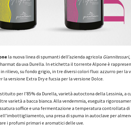
one
la nuova linea di spumanti dell’azienda agricola
Giannitessari
,
armat da uva Durella. In etichetta il torrente Alpone è rapprese
n rilievo, su fondo grigio, in tre diversi colori fluo: azzurro per la 
er la versione Extra Dry e fucsia per la versione Dolce.
stituito per l’85% da Durella, varietà autoctona della Lessinia, a cu
tre varietà a bacca bianca. Alla vendemmia, eseguita rigorosame
ssatura soffice e una fermentazione a temperatura controllata di 
dell’imbottigliamento, una presa di spuma in autoclave per almeno
are i profumi primari e aromatici delle uve.