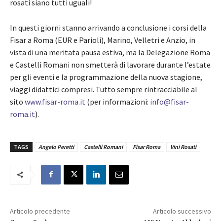
rosati siano tutti uguali!
In questi giorni stanno arrivando a conclusione i corsi della
Fisar a Roma (EUR e Parioli), Marino, Velletri e Anzio, in
vista di una meritata pausa estiva, ma la Delegazione Roma
e Castelli Romani non smetterà di lavorare durante l’estate
per gli eventi e la programmazione della nuova stagione,
viaggi didattici compresi. Tutto sempre rintracciabile al
sito
www.fisar-roma.it
(per informazioni:
info@fisar-
roma.it
).
TAGS
Angelo Peretti
Castelli Romani
Fisar Roma
Vini Rosati
Articolo precedente
Articolo successivo