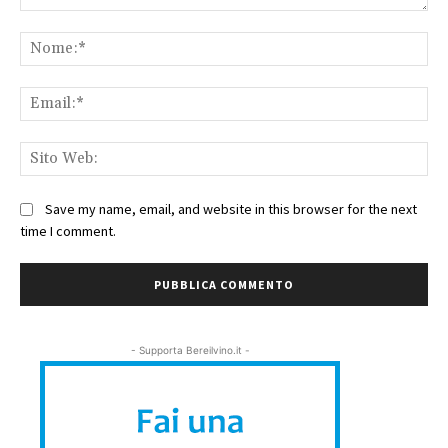
Commento:
No
Ema
Sit
We
Save my name, email, and website in this browser for the next
time I comment.
- Supporta Bereilvino.it -