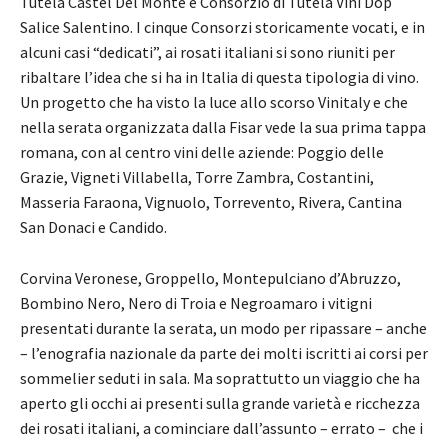
Tutela Castel Del Monte e Consorzio di Tutela Vini Dop
Salice Salentino. I cinque Consorzi storicamente vocati, e in
alcuni casi “dedicati”, ai rosati italiani si sono riuniti per
ribaltare l’idea che si ha in Italia di questa tipologia di vino.
Un progetto che ha visto la luce allo scorso Vinitaly e che
nella serata organizzata dalla Fisar vede la sua prima tappa
romana, con al centro vini delle aziende: Poggio delle
Grazie, Vigneti Villabella, Torre Zambra, Costantini,
Masseria Faraona, Vignuolo, Torrevento, Rivera, Cantina
San Donaci e Candido.
Corvina Veronese, Groppello, Montepulciano d’Abruzzo,
Bombino Nero, Nero di Troia e Negroamaro i vitigni
presentati durante la serata, un modo per ripassare – anche
– l’enografia nazionale da parte dei molti iscritti ai corsi per
sommelier seduti in sala. Ma soprattutto un viaggio che ha
aperto gli occhi ai presenti sulla grande varietà e ricchezza
dei rosati italiani, a cominciare dall’assunto – errato – che i