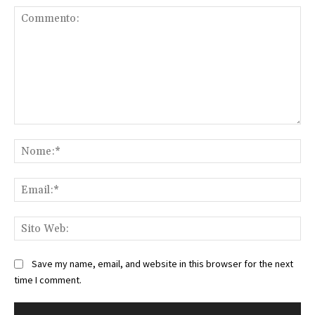
Commento:
No
Ema
Sit
We
Save my name, email, and website in this browser for the next
time I comment.