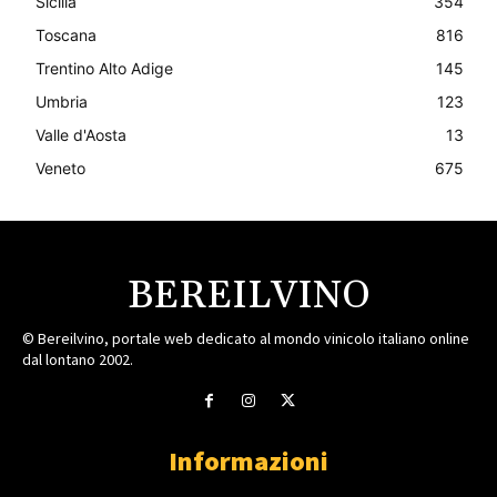
Sicilia
354
Toscana
816
Trentino Alto Adige
145
Umbria
123
Valle d'Aosta
13
Veneto
675
BEREILVINO
© Bereilvino, portale web dedicato al mondo vinicolo italiano online
dal lontano 2002.
Informazioni