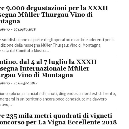
re 9.000 degustazioni per la XXXII
segna Müller Thurgau Vino di
ntagna
taliano
-
10 Luglio 2019
 soddisfazione da parte degli operatori e cantine aderenti per la
edizione della rassegna Müller Thurgau: Vino di Montagna,
zzata dal Comitato Mostra...
ntino, dal 4 al 7 luglio la XXXII
segna Internazionale Müller
rgau Vino di Montagna
taliano
-
15 Giugno 2019
liono solo una manciata di minuti, dirigendosi a nord est di Trento,
mergersi in un territorio ancora poco conosciuto ma davvero
tivo,...
re 235 mila metri quadrati di vigneti
concorso per La Vigna Eccellente 2018