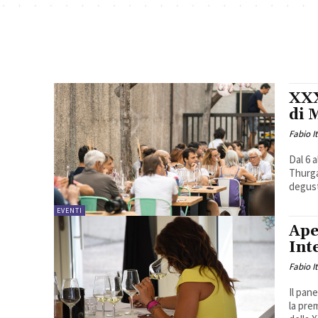
XXX
di 
Fabio I
Dal 6 a
Thurga
degust
EVENTI
Ape
Int
Fabio I
Il pan
la pre