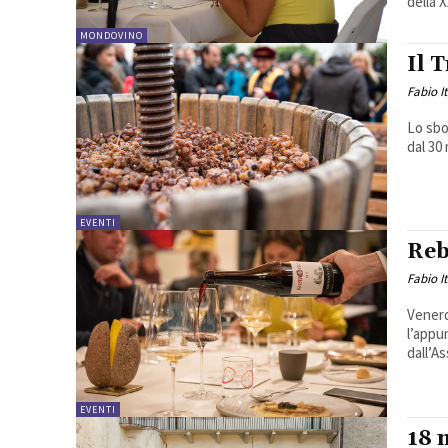
della X
MONDOVINO
Il 
Fabio I
Lo sbo
dal 30 
EVENTI
Reb
Fabio I
Venerd
l’appu
dall’As
EVENTI
18 