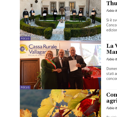
Th
Fabio I
Si è s
Concor
edizion
FOCUS
La 
Mar
Fabio I
Domeni
stati 
concor
FOCUS
Con
agr
Fabio I