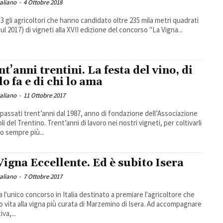
taliano
-
4 Ottobre 2018
3 gli agricoltori che hanno candidato oltre 235 mila metri quadrati
ul 2017) di vigneti alla XVII edizione del concorso "La Vigna...
nt’anni trentini. La festa del vino, di
lo fa e di chi lo ama
taliano
-
11 Ottobre 2017
passati trent’anni dal 1987, anno di fondazione dell’Associazione
li del Trentino. Trent’anni di lavoro nei nostri vigneti, per coltivarli
o sempre più...
Vigna Eccellente. Ed è subito Isera
taliano
-
7 Ottobre 2017
a l'unico concorso in Italia destinato a premiare l'agricoltore che
o vita alla vigna più curata di Marzemino di Isera. Ad accompagnare
tiva,...