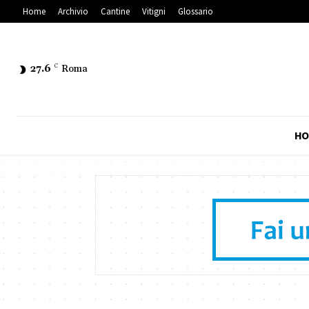
Home
Archivio
Cantine
Vitigni
Glossario
27.6
C
Roma
HO