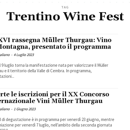
TAG
Trentino Wine Fest
VI rassegna Müller Thurgau: Vino
Montagna, presentato il programma
taliano
-
4 Luglio 2023
l 9 luglio torna la manifestazione nata per valorizzare il Müller
u e il territorio della Valle di Cembra. In programma,
azioni...
rte le iscrizioni per il XX Concorso
ernazionale Vini Müller Thurgau
taliano
-
1 Giugno 2023
el di degustazione è in programma per venerdì 23 giugno, mentre
miazione per venerdì 7 luglio, nell’ambito della seconda giornata