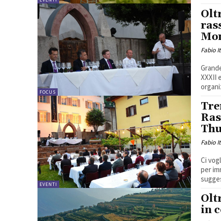
Olt
ras
Mo
Fabio I
Grande
XXXII 
organi
FOCUS
Tre
Ras
Thu
Fabio I
Ci vog
per im
sugges
EVENTI
Olt
in 