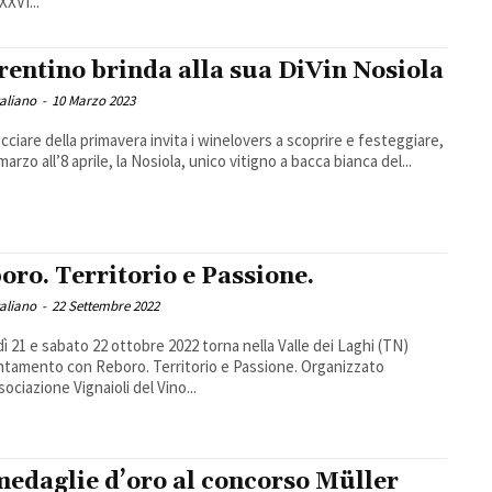
XXVI...
Trentino brinda alla sua DiVin Nosiola
taliano
-
10 Marzo 2023
cciare della primavera invita i winelovers a scoprire e festeggiare,
marzo all’8 aprile, la Nosiola, unico vitigno a bacca bianca del...
oro. Territorio e Passione.
taliano
-
22 Settembre 2022
ì 21 e sabato 22 ottobre 2022 torna nella Valle dei Laghi (TN)
ntamento con Reboro. Territorio e Passione. Organizzato
sociazione Vignaioli del Vino...
medaglie d’oro al concorso Müller