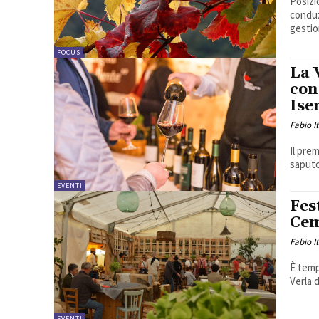
Posizi
conduz
gestio
FOCUS
La 
con
Ise
Fabio I
Il pre
saputo
EVENTI
Fest
Ce
Fabio I
È tempo
Verla 
EVENTI