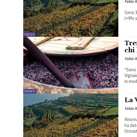
Fabio I
Sono 3
(+9% s
FOCUS
Tre
chi 
Fabio I
“Sono 
Vignaio
in mod
EVENTI
La 
Fabio I
Ritorn
ha dat
l'inizia