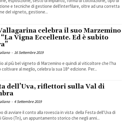
one, esposizione, sesto di impianto, forma di coltivazione, tipo di
ione e tecniche di gestione dell'interfilare, oltre ad una corretta
ne del vigneto, gestione...
Vallagarina celebra il suo Marzemino
 “La Vigna Eccellente. Ed è subito
ra”
taliano
-
16 Settembre 2019
mio al più bel vigneto di Marzemino e quindi al viticoltore che l’ha
 coltivare al meglio, celebra la sua 18^ edizione. Per...
a dell’Uva, riflettori sulla Val di
mbra
taliano
-
4 Settembre 2019
 di avviare il conto alla rovescia in vista della Festa dell'Uva di
di Giovo (Tn), un appuntamento storico che negli anni...