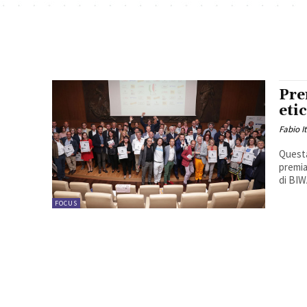
Pre
eti
Fabio I
Questa
premiat
di BIWA
FOCUS