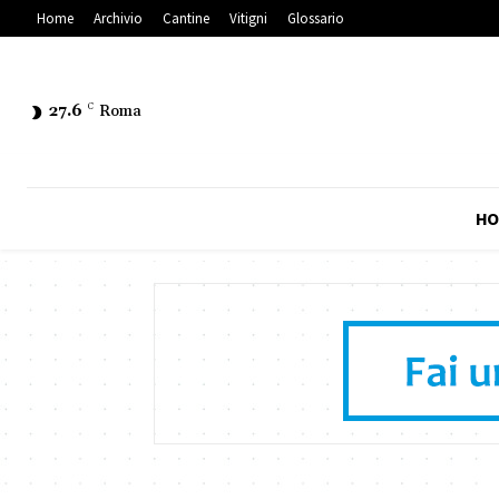
Home
Archivio
Cantine
Vitigni
Glossario
27.6
C
Roma
HO