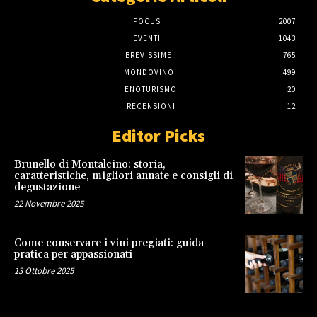
FOCUS
2007
EVENTI
1043
BREVISSIME
765
MONDOVINO
499
ENOTURISMO
20
RECENSIONI
12
Editor Picks
Brunello di Montalcino: storia,
caratteristiche, migliori annate e consigli di
degustazione
22 Novembre 2025
Come conservare i vini pregiati: guida
pratica per appassionati
13 Ottobre 2025