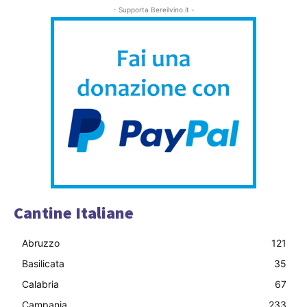
- Supporta Bereilvino.it -
Cantine Italiane
Abruzzo
121
Basilicata
35
Calabria
67
Campania
233