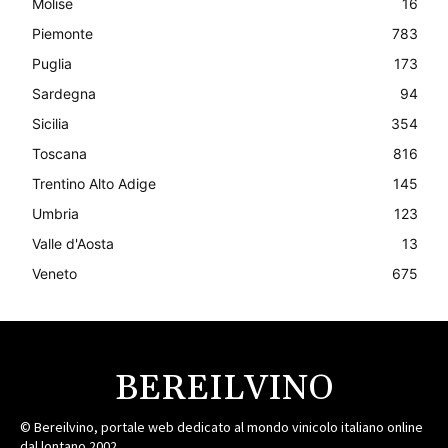
Molise
16
Piemonte
783
Puglia
173
Sardegna
94
Sicilia
354
Toscana
816
Trentino Alto Adige
145
Umbria
123
Valle d'Aosta
13
Veneto
675
BEREILVINO
© Bereilvino, portale web dedicato al mondo vinicolo italiano online
dal lontano 2002.