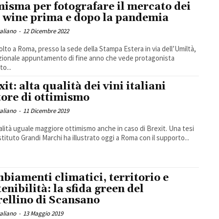
isma per fotografare il mercato dei
e wine prima e dopo la pandemia
taliano
-
12 Dicembre 2022
volto a Roma, presso la sede della Stampa Estera in via dell’Umiltà,
dizionale appuntamento di fine anno che vede protagonista
to...
it: alta qualità dei vini italiani
ore di ottimismo
taliano
-
11 Dicembre 2019
alità uguale maggiore ottimismo anche in caso di Brexit. Una tesi
Istituto Grandi Marchi ha illustrato oggi a Roma con il supporto...
biamenti climatici, territorio e
tenibilità: la sfida green del
ellino di Scansano
taliano
-
13 Maggio 2019