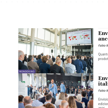
Env
anc
Fabio I
Quanto 
prodot
MONDOVINO
Env
ita
Fabio I
Envisi
edizio