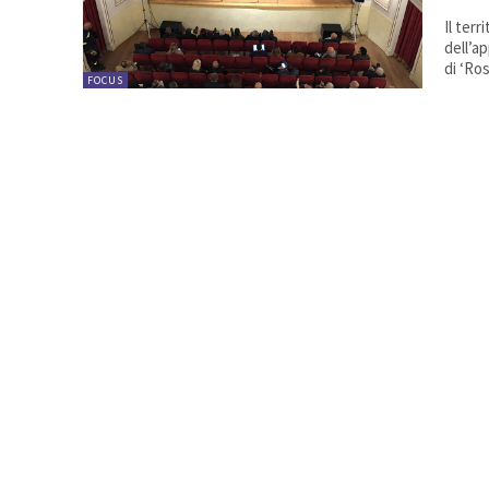
Il ter
dell’a
di ‘Ros
FOCUS