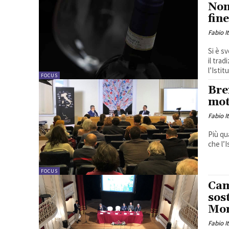
Nom
fin
Fabio I
Si è s
il tra
l’Istitu
FOCUS
Brex
mot
Fabio I
Più qu
che l’
FOCUS
Cam
sos
Mor
Fabio I