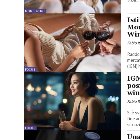
2026...
MONDOVINO
Ist
Mon
Win
Fabio I
Raddop
mercat
(IGM) 
FOCUS
IGM
pos
win
Fabio I
Si è s
fine a
situaz
FOCUS
Una