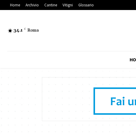
Home
Archivio
Cantine
Vitigni
Glossario
34.1
C
Roma
HO