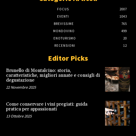
FOCUS
2007
EVENTI
1043
BREVISSIME
765
MONDOVINO
499
ENOTURISMO
20
RECENSIONI
12
Editor Picks
Brunello di Montalcino: storia,
caratteristiche, migliori annate e consigli di
degustazione
22 Novembre 2025
Come conservare i vini pregiati: guida
pratica per appassionati
13 Ottobre 2025