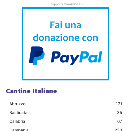
- Supporta Bereilvino.it -
Cantine Italiane
Abruzzo
121
Basilicata
35
Calabria
67
Campania
233