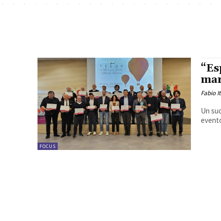
“Es
mar
Fabio I
Un suc
evento
FOCUS