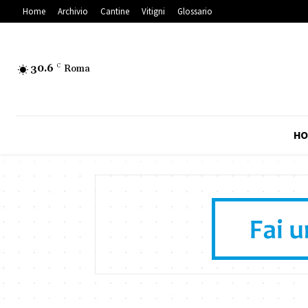
Home
Archivio
Cantine
Vitigni
Glossario
30.6
C
Roma
HO