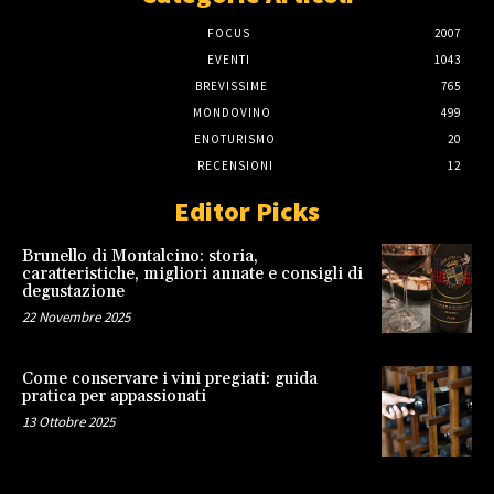
FOCUS
2007
EVENTI
1043
BREVISSIME
765
MONDOVINO
499
ENOTURISMO
20
RECENSIONI
12
Editor Picks
Brunello di Montalcino: storia,
caratteristiche, migliori annate e consigli di
degustazione
22 Novembre 2025
Come conservare i vini pregiati: guida
pratica per appassionati
13 Ottobre 2025