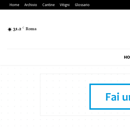
Home
Archivio
Cantine
Vitigni
Glossario
31.2
C
Roma
HO