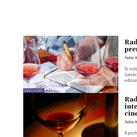
Rad
pre
Fabio I
Si svo
Sannic
edizion
BREVISSIME
Rad
int
cin
Fabio I
A poch