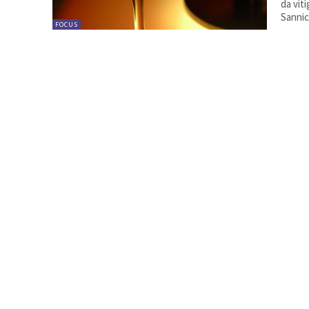
da vit
Sannic
FOCUS