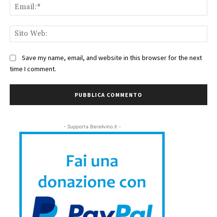
Ema
Sit
We
Save my name, email, and website in this browser for the next
time I comment.
- Supporta Bereilvino.it -