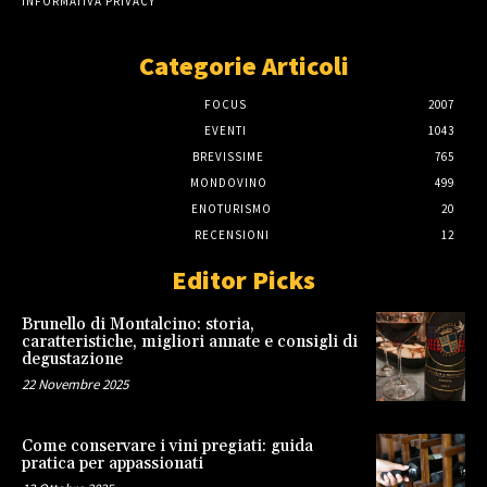
INFORMATIVA PRIVACY
Categorie Articoli
FOCUS
2007
EVENTI
1043
BREVISSIME
765
MONDOVINO
499
ENOTURISMO
20
RECENSIONI
12
Editor Picks
Brunello di Montalcino: storia,
caratteristiche, migliori annate e consigli di
degustazione
22 Novembre 2025
Come conservare i vini pregiati: guida
pratica per appassionati