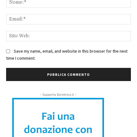
No
Ema
Sit
We
Save my name, email, and website in this browser for the next
time I comment.
- Supporta Bereilvino.it -