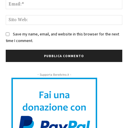
Ema
Sit
We
Save my name, email, and website in this browser for the next
time I comment.
- Supporta Bereilvino.it -