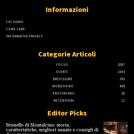
Informazioni
CHI SIAMO
COME FARE
INFORMATIVA PRIVACY
Categorie Articoli
FOCUS
2007
EVENTI
1043
BREVISSIME
765
MONDOVINO
499
ENOTURISMO
20
RECENSIONI
12
Editor Picks
Brunello di Montalcino: storia,
caratteristiche, migliori annate e consigli di