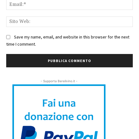
Ema
Sit
We
Save my name, email, and website in this browser for the next
time I comment.
- Supporta Bereilvino.it -