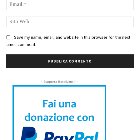
Ema
Sit
We
Save my name, email, and website in this browser for the next
time I comment.
- Supporta Bereilvino.it -