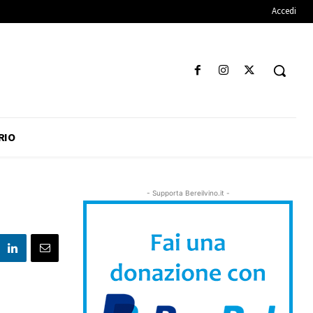
Accedi
RIO
- Supporta Bereilvino.it -