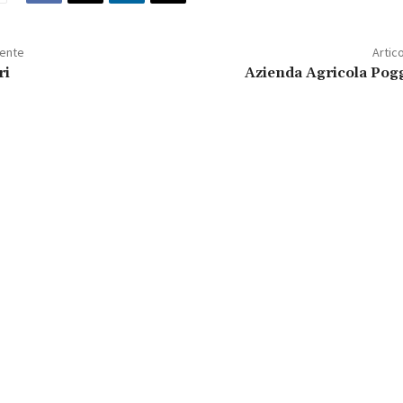
dente
Artic
ri
Azienda Agricola Pogg