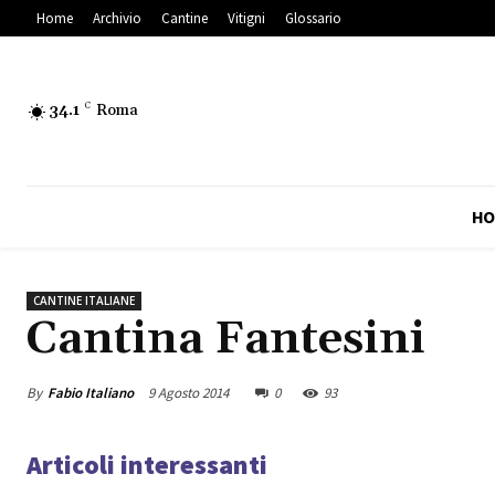
Home
Archivio
Cantine
Vitigni
Glossario
34.1
C
Roma
HO
CANTINE ITALIANE
Cantina Fantesini
By
Fabio Italiano
9 Agosto 2014
0
93
Articoli interessanti