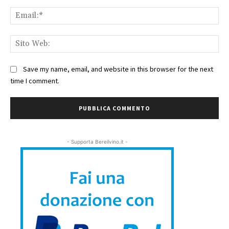
Ema
Sit
We
Save my name, email, and website in this browser for the next
time I comment.
- Supporta Bereilvino.it -