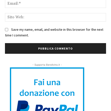
Ema
Sit
We
Save my name, email, and website in this browser for the next
time I comment.
- Supporta Bereilvino.it -