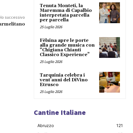
Tenuta Monteti, la
Maremma di Capalbio
interpretata parcella
olo successivo
per parcella
armelitano
25 Luglio 2026
Fèlsina apre le porte
alla grande musica con
“Chigiana Chianti
Classico Experience”
25 Luglio 2026
Tarquinia celebra i
vent’anni del DiVino
Etrusco
25 Luglio 2026
Cantine Italiane
Abruzzo
121