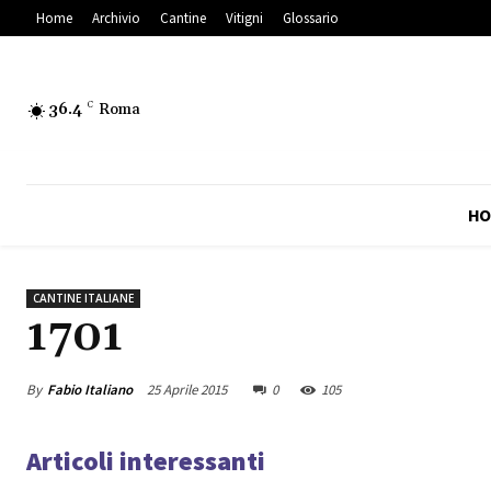
Home
Archivio
Cantine
Vitigni
Glossario
36.4
C
Roma
HO
CANTINE ITALIANE
1701
By
Fabio Italiano
25 Aprile 2015
0
105
Articoli interessanti