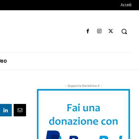
Accedi
RIO
- Supporta Bereilvino.it -