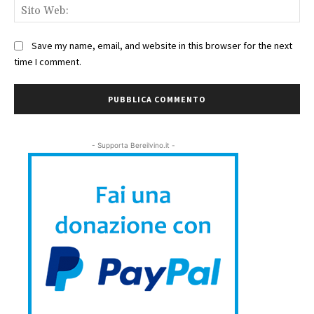
Sit
We
Save my name, email, and website in this browser for the next
time I comment.
- Supporta Bereilvino.it -