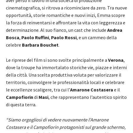
aver perso il lavoro in una società di produzione
cinematografica, si ritrova a ricominciare da zero. Tra nuove
opportunità, storie romantiche e nuovi inizi, Emma scopre
la forza di reinventarsi e affrontare la vita con leggerezza e
determinazione. Al suo fianco, un cast che include
Andrea
Bosca
,
Paolo Ruffini
,
Paolo Rossi
, e un cammeo della
celebre
Barbara Bouchet
.
Le riprese del film si sono svolte principalmente a
Verona
,
dove la troupe ha immortalato storiche vie, piazze e interni
della città. Una scelta produttiva voluta per valorizzare il
territorio, coinvolgere le professionalità locali e celebrare
le eccellenze scaligere, tra cui l’
Amarone Costasera
e il
Campofiorin
di
Masi
, che rappresentano l’autentico spirito
di questa terra.
“Siamo orgogliosi di vedere nuovamente l’Amarone
Costasera e il Campofiorin protagonisti sul grande schermo,