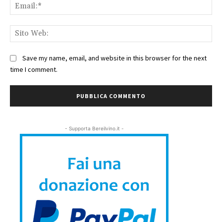
Ema
Sit
We
Save my name, email, and website in this browser for the next
time I comment.
- Supporta Bereilvino.it -