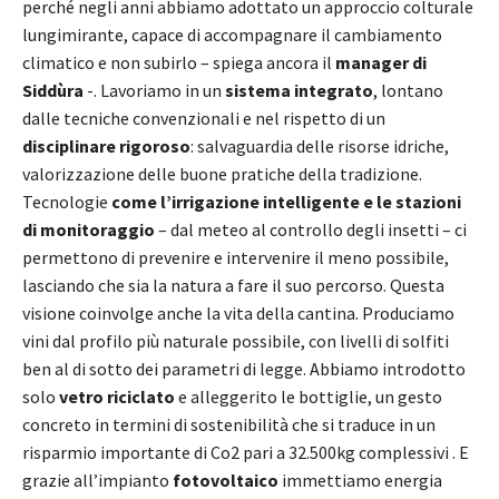
perché negli anni abbiamo adottato un approccio colturale
lungimirante, capace di accompagnare il cambiamento
climatico e non subirlo – spiega ancora il
manager di
Siddùra
-. Lavoriamo in un
sistema integrato
, lontano
dalle tecniche convenzionali e nel rispetto di un
disciplinare rigoroso
: salvaguardia delle risorse idriche,
valorizzazione delle buone pratiche della tradizione.
Tecnologie
come l’irrigazione intelligente e le stazioni
di monitoraggio
– dal meteo al controllo degli insetti – ci
permettono di prevenire e intervenire il meno possibile,
lasciando che sia la natura a fare il suo percorso. Questa
visione coinvolge anche la vita della cantina. Produciamo
vini dal profilo più naturale possibile, con livelli di solfiti
ben al di sotto dei parametri di legge. Abbiamo introdotto
solo
vetro riciclato
e alleggerito le bottiglie, un gesto
concreto in termini di sostenibilità che si traduce in un
risparmio importante di Co2 pari a 32.500kg complessivi . E
grazie all’impianto
fotovoltaico
immettiamo energia