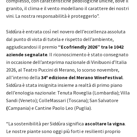
complesso, con caratteristiche pedologiche uniche, dove il
granito, il clima e il vento modellano il carattere dei nostri
vini. La nostra responsabilità è proteggerlo”.
Siddùra è entrata così nel novero dell’eccellenza assoluta
dal punto di vista di tutela e rispetto dell’ambiente,
aggiudicandosi il premio
“Ecofriendly 2026” tra le 1042
aziende segnalate
. Il riconoscimento è stato consegnato
in occasione dell’anteprima nazionale di Vinibuoni d’Italia
2026, al Teatro Puccini di Merano, lo scorso novembre,
all’interno della
34ª edizione del Merano WineFestival
.
Siddùra è stata insignita insieme a realtà di primo piano
dell’enologia nazionale: Tenuta Roveglia (Lombardia); Villa
Sandi (Veneto); ColleMassari (Toscana); San Salvatore
(
Campania) e Cantine Paolo Leo (Puglia).
“La sostenibilità per Siddùra significa
ascoltare la vigna
.
Le nostre piante sono oggi più forti e resilienti proprio