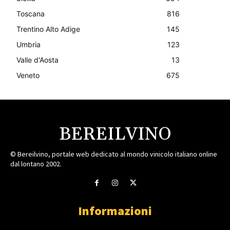
Toscana
816
Trentino Alto Adige
145
Umbria
123
Valle d'Aosta
13
Veneto
675
BEREILVINO
© Bereilvino, portale web dedicato al mondo vinicolo italiano online
dal lontano 2002.
Informazioni