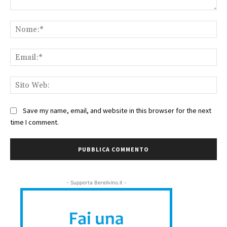
Commento:
No
Ema
Sit
We
Save my name, email, and website in this browser for the next
time I comment.
- Supporta Bereilvino.it -