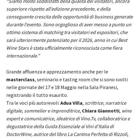
“Siamo molto soddisfatti della qualità dei visitatori, ancora
superiore rispetto all’edizione precedente, e della
conseguente crescita delle opportunità di business generate
durante l’evento. Sono orgoglioso di aver messo a punto un
ottimo sistema di matching tra visitatori ed espositori, che
sarà ulteriormente potenziato per il 2026, anno in cui Best
Wine Stars è stata ufficialmente riconosciuta come fiera
internazionale.”
Grande affluenza e apprezzamento anche per le
masterclass
, seminario e tastng room che si sono svolti
nelle giornate del 17 e 18 Maggio nella Sala Piranesi,
registrando il tutto esaurito.
Tra le voci più autorevoli:
Adua Villa
,
scrittrice, narratrice
digitale, sommelier e imprenditrice
,
Chiara Giannotti
,
wine
expert e comunicatrice, ideatrice di Vino.Tv, collaboratrice e
degustatrice della Guida Essenziale ai Vini d’Italia di
DoctorWine, autrice del libro La Cantina Perfetta di Rizzoli
,