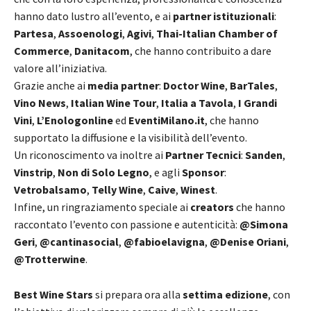
hanno dato lustro all’evento, e ai
partner istituzionali
:
Partesa
,
Assoenologi
,
Agivi
,
Thai-Italian Chamber of
Commerce
,
Danitacom
, che hanno contribuito a dare
valore all’iniziativa.
Grazie anche ai
media partner
:
Doctor Wine
,
BarTales
,
Vino News
,
Italian Wine Tour
,
Italia a Tavola
,
I Grandi
Vini
,
L’Enologonline
ed
EventiMilano.it
, che hanno
supportato la diffusione e la visibilità dell’evento.
Un riconoscimento va inoltre ai
Partner Tecnici
:
Sanden
,
Vinstrip
,
Non di Solo Legno
, e agli
Sponsor
:
Vetrobalsamo
,
Telly Wine
,
Caive
,
Winest
.
Infine, un ringraziamento speciale ai
creators
che hanno
raccontato l’evento con passione e autenticità:
@Simona
Geri
,
@cantinasocial
,
@fabioelavigna
,
@Denise Oriani
,
@Trotterwine
.
Best Wine Stars
si prepara ora alla
settima edizione
, con