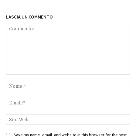
LASCIA UN COMMENTO
Commento:
No
Ema
Sit
We
Save my name, email, and website in this browser for the next