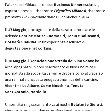
Palazzo del Ghiaccio con due
Business Dinner
esclusive,
ospitate presso il ristorante
Frigoriferi Milanesi
, ristorante
premiato
Bib Gourmand
dalla Guida Michelin 2024.
Il
17 Maggio
, protagoniste della serata sono state le
aziende
Cantine Marisa Cuomo Srl
,
Tenute Ballasanti
,
Col Parè
e
DARIVA
, in un’esperienza esclusiva di
degustazione e networking.
Il
18 Maggio
,
l’Associazione Strada del Vino Soave
ha
accompagnato un pool selezionato di buyer ho.re.ca e
giornalisti alla scoperta dei vini e del territorio attraverso
una raffinata proposta enogastronomica delle cantine:
Vicentini
,
Le Albare
,
Corte Moschina
,
Tenuta
Sant’Antonio
,
Nardello
.
Un sentito ringraziamento va ai nostri
Relatori e Giurati
,
che con la loro esperienza, professionalità e conoscenza