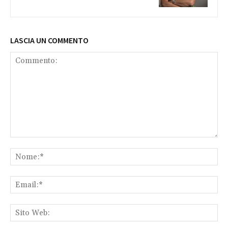
LASCIA UN COMMENTO
Commento:
No
Ema
Sit
We