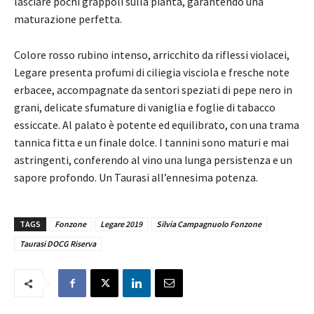
lasciare pochi grappoli sulla pianta, garantendo una
maturazione perfetta.
Colore rosso rubino intenso, arricchito da riflessi violacei,
Legare presenta profumi di ciliegia visciola e fresche note
erbacee, accompagnate da sentori speziati di pepe nero in
grani, delicate sfumature di vaniglia e foglie di tabacco
essiccate. Al palato è potente ed equilibrato, con una trama
tannica fitta e un finale dolce. I tannini sono maturi e mai
astringenti, conferendo al vino una lunga persistenza e un
sapore profondo. Un Taurasi all’ennesima potenza.
TAGS
Fonzone
Legare 2019
Silvia Campagnuolo Fonzone
Taurasi DOCG Riserva