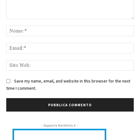
Commento:
No
Ema
Sit
We
Save my name, email, and website in this browser for the next
time I comment.
- Supporta Bereilvino.it -