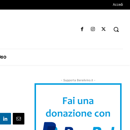
Accedi
RIO
- Supporta Bereilvino.it -