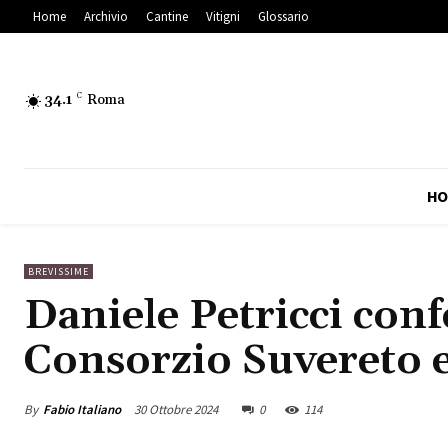
Home
Archivio
Cantine
Vitigni
Glossario
34.1
C
Roma
HO
BREVISSIME
Daniele Petricci conf
Consorzio Suvereto e
By
Fabio Italiano
30 Ottobre 2024
0
114