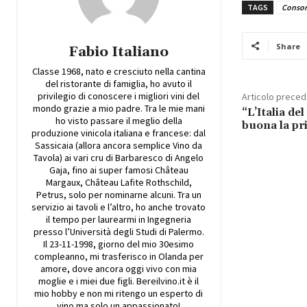
TAGS
Consorz
Share
Fabio Italiano
Classe 1968, nato e cresciuto nella cantina
del ristorante di famiglia, ho avuto il
privilegio di conoscere i migliori vini del
Articolo prece
mondo grazie a mio padre. Tra le mie mani
“L’Italia de
ho visto passare il meglio della
buona la p
produzione vinicola italiana e francese: dal
Sassicaia (allora ancora semplice Vino da
Tavola) ai vari cru di Barbaresco di Angelo
Gaja, fino ai super famosi Château
Margaux, Château Lafite Rothschild,
Petrus, solo per nominarne alcuni. Tra un
servizio ai tavoli e l’altro, ho anche trovato
il tempo per laurearmi in Ingegneria
presso l’Università degli Studi di Palermo.
Il 23-11-1998, giorno del mio 30esimo
compleanno, mi trasferisco in Olanda per
amore, dove ancora oggi vivo con mia
moglie e i miei due figli. Bereilvino.it è il
mio hobby e non mi ritengo un esperto di
vino ma solo un appassionato!