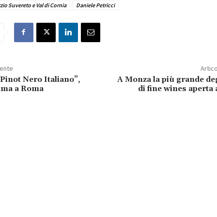
io Suvereto e Val di Cornia
Daniele Petricci
dente
Artic
l Pinot Nero Italiano”,
A Monza la più grande de
rima a Roma
di fine wines aperta 