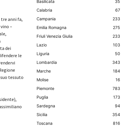
Basilicata
35
Calabria
67
 tre anni fa,
Campania
233
 vino –
Emilia Romagna
275
ale,
Friuli Venezia Giulia
233
a
Lazio
103
ta dei
Liguria
50
ifendere le
rendervi
Lombardia
343
 Regione
Marche
184
l suo tessuto
Molise
16
Piemonte
783
Puglia
173
sidente),
Sardegna
94
assimiliano
Sicilia
354
Toscana
816