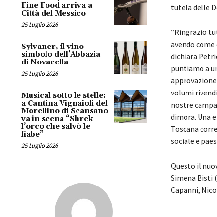
Fine Food arriva a
tutela delle Do
Città del Messico
25 Luglio 2026
“Ringrazio tut
avendo come or
Sylvaner, il vino
simbolo dell’Abbazia
dichiara Petri
di Novacella
puntiamo a una
25 Luglio 2026
approvazione 
volumi rivendi
Musical sotto le stelle:
a Cantina Vignaioli del
nostre campag
Morellino di Scansano
dimora. Una e
va in scena “Shrek –
l’orco che salvò le
Toscana correg
fiabe”
sociale e paes
25 Luglio 2026
Questo il nuov
Simena Bisti (
Capanni, Nico