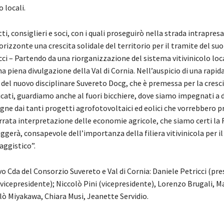
 locali.
ti, consiglieri e soci, con i quali proseguirò nella strada intrapresa
izzonte una crescita solidale del territorio per il tramite del suo
cci – Partendo da una riorganizzazione del sistema vitivinicolo loc
 piena divulgazione della Val di Cornia. Nell’auspicio di una rapid
del nuovo disciplinare Suvereto Docg, che è premessa per la cresci
cati, guardiamo anche al fuori bicchiere, dove siamo impegnati a d
ne dai tanti progetti agrofotovoltaici ed eolici che vorrebbero p
rrata interpretazione delle economie agricole, che siamo certi la
gerà, consapevole dell’importanza della filiera vitivinicola per i
aggistico”.
o Cda del Consorzio Suvereto e Val di Cornia: Daniele Petricci (pre
vicepresidente); Niccolò Pini (vicepresidente), Lorenzo Brugali, M
lò Miyakawa, Chiara Musi, Jeanette Servidio.