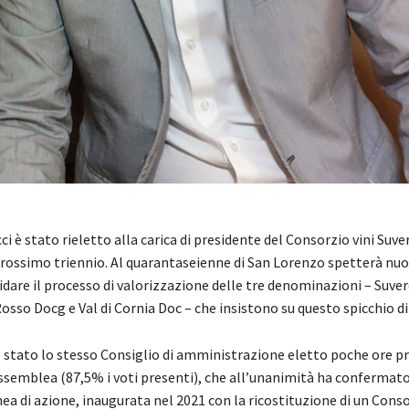
ci è stato rieletto alla carica di presidente del Consorzio vini Suver
 prossimo triennio. Al quarantaseienne di San Lorenzo spetterà nu
idare il processo di valorizzazione delle tre denominazioni – Suve
Rosso Docg e Val di Cornia Doc – che insistono su questo spicchio 
 stato lo stesso Consiglio di amministrazione eletto poche ore p
ssemblea (87,5% i voti presenti), che all’unanimità ha confermato 
nea di azione, inaugurata nel 2021 con la ricostituzione di un Conso