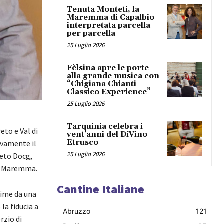
Tenuta Monteti, la
Maremma di Capalbio
interpretata parcella
per parcella
25 Luglio 2026
Fèlsina apre le porte
alla grande musica con
“Chigiana Chianti
Classico Experience”
25 Luglio 2026
Tarquinia celebra i
eto e Val di
vent’anni del DiVino
Etrusco
ovamente il
25 Luglio 2026
reto Docg,
di Maremma.
Cantine Italiane
rime da una
la fiducia a
Abruzzo
121
rzio di