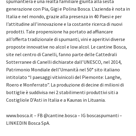
spumantiera è una realtà familiare giunta alla sesta
generazione con Pia, Gigi e Polina Bosca. L’azienda è nota in
Italia e nel mondo, grazie alla presenza in 40 Paesi e per
l’attitudine all’innovazione e la costante ricerca di nuovi
prodotti. Tale propensione ha portato ad affiancare
all’offerta tradizionale di spumanti, vini e aperitivi diverse
proposte innovative no alcol e low alcol. Le cantine Bosca,
site nel centro di Canelli, fanno parte delle Cattedrali
Sotterranee di Canelli dichiarate dall’UNESCO, nel 2014,
Patrimonio Mondiale dell’Umanità nel 50° sito italiano
intitolato “I paesaggi vitivinicoli del Piemonte: Langhe,
Roero e Monferrato”. La produzione di decine di milioni di
bottiglie è suddivisa nei 2 stabilimenti produttivi siti a
Costigliole D’Asti in Italia e a Kaunas in Lituania.
www.bosca.it – FB @cantine.bosca – IG boscaspumanti –
LINKEDIN Bosca SpA.