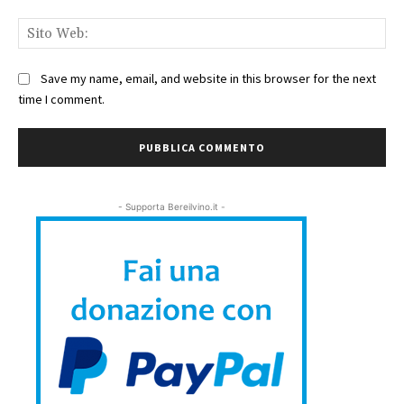
Sit
We
Save my name, email, and website in this browser for the next
time I comment.
- Supporta Bereilvino.it -