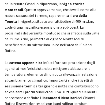
della tenuta Castello Nipozzano, la
vigna storica
Montesodi
. Questo appezzamento, che deve il nome alla
natura sassosa del terreno, rappresenta il
cru della
Tenuta
. Il vigneto, situato a un’altitudine di 400 m s.l.m,
gode di una magnifica esposizione a sud-ovest. La
prossimità del versante montuoso che si affaccia sulla valle
del fiume Arno, permette al vigneto Montesodi di
beneficiare di un microclima unico nell’area del Chianti
Rufina.
La
catena appenninica
infatti fornisce protezione dagli
agenti atmosferici aiutando a mitigare e abbassare le
temperature, elemento di non poca rilevanza in relazione
al cambiamento climatico. Importanti anche i
livelli di
escursione termica
tra giorno e notte che contribuiscono
ad esaltare i profili fenolici dell’uva. Tutti questi elementi
concorrono a definire i
lineamenti identitari
del Chianti
Rufina Riserva Montesodi con i suoi raffinati profumi