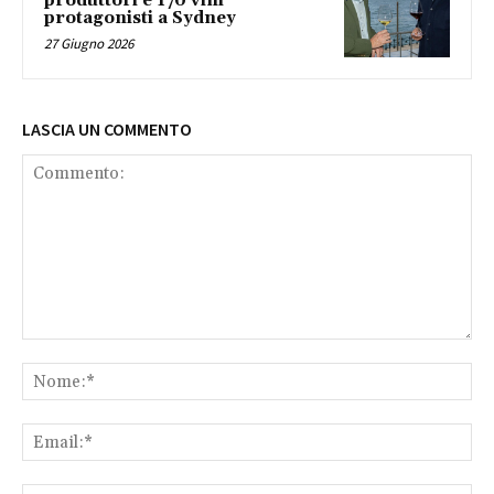
produttori e 170 vini
protagonisti a Sydney
27 Giugno 2026
LASCIA UN COMMENTO
Commento:
No
Ema