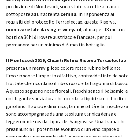
produzione di Montesodi, sono state raccolte a mano e
sottoposte ad un’attenta
cernita
. In rispondenza ai
requisiti del protocollo Terraelectae, questa Riserva,
monovarietale da single-vineyard
, affina per 18 mesi in
botti da 30hl di rovere austriaco e francese, per poi
permanere per un minimo di 6 mesi in bottiglia.
Il Montesodi 2019, Chianti Rufina Riserva Terraelectae
presenta un meraviglioso colore rosso rubino brillante.
Emozionante l’impatto olfattivo, contraddistinto da note
fruttate che ricordano il ribes rosso e la fragolina di bosco.
A questo seguono note floreali, freschi sentori balsamici e
un’elegante speziatura che ricorda la liquirizia e i chiodi di
garofano. Il sorso è dinamico, la mineralità e la freschezza
sono accompagnate da una tessitura tannica densa e
leggermente ruvida, tipica del Sangiovese. Una trama che
preannuncia il potenziale evolutivo di un vino capace di
sorprendere per complessità, eleganza e persistenza al