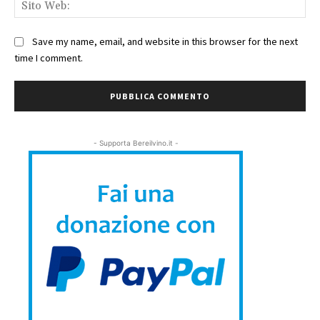
Sit
We
Save my name, email, and website in this browser for the next
time I comment.
- Supporta Bereilvino.it -