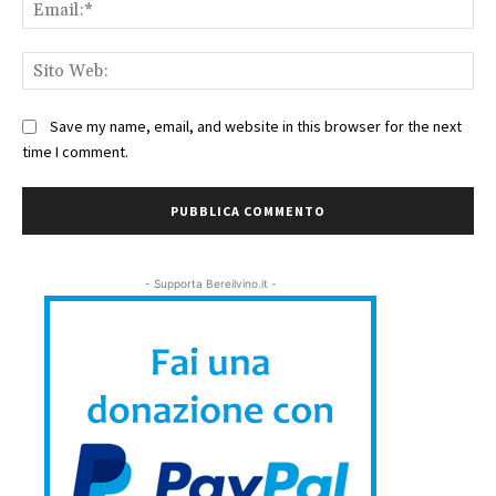
Ema
Sit
We
Save my name, email, and website in this browser for the next
time I comment.
- Supporta Bereilvino.it -