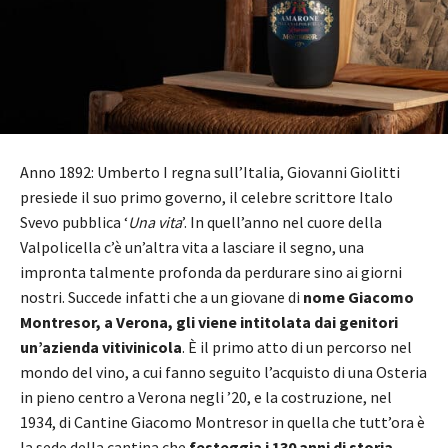
Anno 1892: Umberto I regna sull’Italia, Giovanni Giolitti
presiede il suo primo governo, il celebre scrittore Italo
Svevo pubblica ‘
Una vita
’. In quell’anno nel cuore della
Valpolicella c’è un’altra vita a lasciare il segno, una
impronta talmente profonda da perdurare sino ai giorni
nostri. Succede infatti che a un giovane di
nome Giacomo
Montresor, a Verona, gli viene intitolata dai genitori
un’azienda vitivinicola
. È il primo atto di un percorso nel
mondo del vino, a cui fanno seguito l’acquisto di una Osteria
in pieno centro a Verona negli ’20, e la costruzione, nel
1934, di Cantine Giacomo Montresor in quella che tutt’ora è
la sede della cantina che
festeggia i 130 anni di storia
.