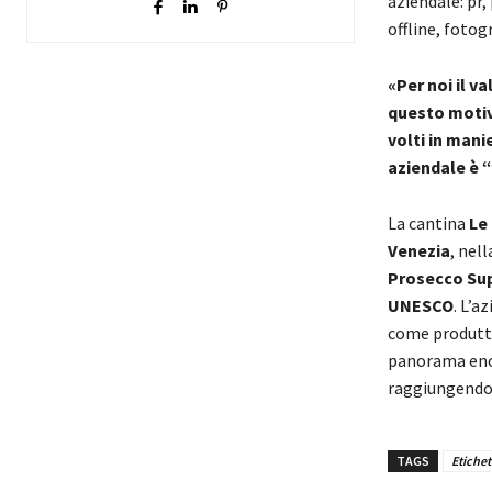
aziendale: pr
offline, fotogr
«Per noi il v
questo motiv
volti in mani
aziendale è 
La cantina
Le
Venezia
, nell
Prosecco Sup
UNESCO
. L’a
come produttr
panorama eno
raggiungend
TAGS
Etichet