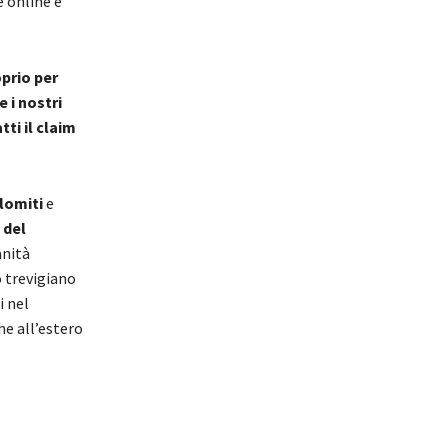
 online e
oprio per
 i nostri
ti il claim
lomiti
e
 del
anità
o trevigiano
i nel
che all’estero