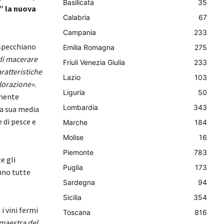
Basilicata
35
” la nuova
Calabria
67
Campania
233
rispecchiano
Emilia Romagna
275
 di macerare
Friuli Venezia Giulia
233
aratteristiche
Lazio
103
lorazione».
Liguria
50
rmente
Lombardia
343
la sua media
 di pesce e
Marche
184
Molise
16
Piemonte
783
e gli
Puglia
173
nno tutte
Sardegna
94
Sicilia
354
i vini fermi
Toscana
816
maestra del