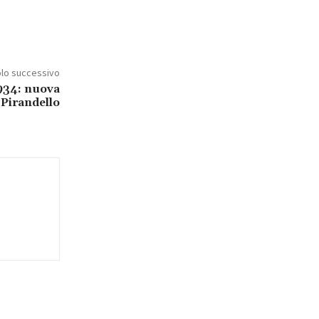
olo successivo
934: nuova
 Pirandello