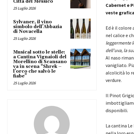
Città del Messico
Cabernet e Pi
25 Luglio 2026
veste grafic
Sylvaner, il vino
simbolo dell’Abbazia
Ed è il colore
di Novacella
nel calice e c
25 Luglio 2026
leggermente le
dell’uva, la s
Musical sotto le stelle:
a Cantina Vignaioli del
Al naso riman
Morellino di Scansano
vanigliato. P
va in scena “Shrek –
l’orco che salvò le
alcolicità lo 
fiabe”
verdure.
25 Luglio 2026
Il Pinot Grigi
imbottigliame
disponibili.
La cantina Le 
nella loro esp