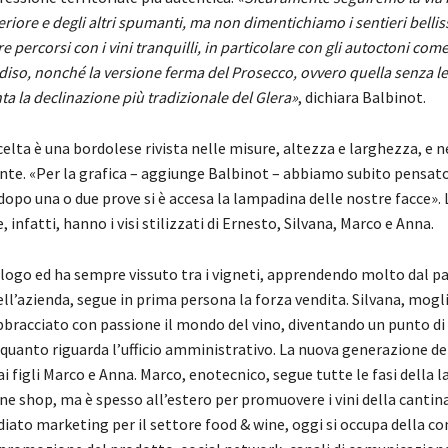
iore e degli altri spumanti, ma non dimentichiamo i sentieri bellis
 percorsi con i vini tranquilli, in particolare con gli autoctoni com
rdiso, nonché la versione ferma del Prosecco, ovvero quella senza le
a la declinazione più tradizionale del Glera»
, dichiara Balbinot.
celta è una bordolese rivista nelle misure, altezza e larghezza, e n
ante. «Per la grafica – aggiunge Balbinot – abbiamo subito pensat
opo una o due prove si è accesa la lampadina delle nostre facce». 
, infatti, hanno i visi stilizzati di Ernesto, Silvana, Marco e Anna.
logo ed ha sempre vissuto tra i vigneti, apprendendo molto dal p
ll’azienda, segue in prima persona la forza vendita. Silvana, mogli
bbracciato con passione il mondo del vino, diventando un punto di
 quanto riguarda l’ufficio amministrativo. La nuova generazione d
 figli Marco e Anna. Marco, enotecnico, segue tutte le fasi della 
wine shop, ma è spesso all’estero per promuovere i vini della cantin
diato marketing per il settore food & wine, oggi si occupa della 