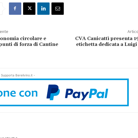
dente
Artic
conomia circolare e
CVA Canicattì presenta 1
punti di forza di Cantine
etichetta dedicata a Luigi
 Supporta Bereilvino.it -