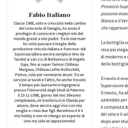
Prosecco Super
possono essere
Fabio Italiano
Bianco e il Ve
Classe 1968, nato e cresciuto nella cantina
che rappresent
del ristorante di famiglia, ho avuto il
privilegio di conoscere i migliori vini del
mondo grazie a mio padre. Tra le mie mani
La bottiglia s
ho visto passare il meglio della
produzione vinicola italiana e francese: dal
resa più eleg
Sassicaia (allora ancora semplice Vino da
di moderno e d
Tavola) ai vari cru di Barbaresco di Angelo
delle bottiglie
Gaja, fino ai super famosi Château
Margaux, Château Lafite Rothschild,
Petrus, solo per nominarne alcuni. Tra un
Ernesto è eno
servizio ai tavoli e l’altro, ho anche trovato
il tempo per laurearmi in Ingegneria
Supervisore de
presso l’Università degli Studi di Palermo.
Ernesto, ha a
Il 23-11-1998, giorno del mio 30esimo
aziendale per
compleanno, mi trasferisco in Olanda per
amore, dove ancora oggi vivo con mia
è composta dai
moglie e i miei due figli. Bereilvino.it è il
del vino e il 
mio hobby e non mi ritengo un esperto di
vino ma solo un appassionato!
dopo aver stu