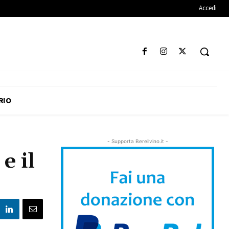
Accedi
RIO
- Supporta Bereilvino.it -
e il