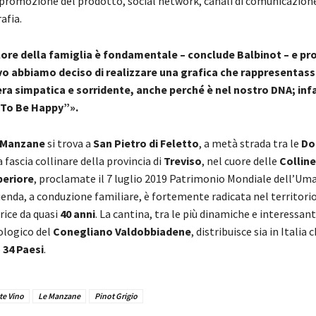
, promozione del prodotto, social network, canali di comunicazione
afia.
alore della famiglia è fondamentale – conclude Balbinot – e pr
o abbiamo deciso di realizzare una grafica che rappresentasse
era simpatica e sorridente, anche perché è nel nostro DNA; infat
“To Be Happy”».
 Manzane
si trova a
San Pietro di Feletto
, a metà strada tra le
Do
a fascia collinare della provincia di
Treviso
, nel cuore delle
Colline
eriore
, proclamate il 7 luglio 2019 Patrimonio Mondiale dell’Um
zienda, a conduzione familiare, è fortemente radicata nel territori
ice da quasi
40 anni
. La cantina, tra le più dinamiche e interessant
logico del
Conegliano Valdobbiadene
, distribuisce sia in Italia 
o
34 Paesi
.
te Vino
Le Manzane
Pinot Grigio