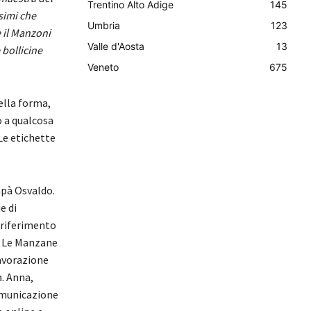
Trentino Alto Adige
145
simi che
Umbria
123
e il Manzoni
Valle d'Aosta
13
 bollicine
Veneto
675
ella forma,
o a qualcosa
Le etichette
apà Osvaldo.
e di
 riferimento
e Le Manzane
lavorazione
a. Anna,
comunicazione