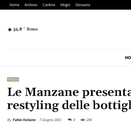
Home
Archivio
Cantine
Vitigni
Glossario
34.8
C
Roma
HO
FOCUS
Le Manzane presenta 
restyling delle bottig
By
Fabio Italiano
7 Giugno 2021
0
296