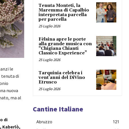
Tenuta Monteti, la
Maremma di Capalbio
interpretata parcella
per parcella
25 Luglio 2026
Fèlsina apre le porte
alla grande musica con
“Chigiana Chianti
Classico Experience”
25 Luglio 2026
anzi le
Tarquinia celebra i
a tenuta di
vent’anni del DiVino
Etrusco
monio
25 Luglio 2026
 una nuova
nato, ma al
Cantine Italiane
o di
Abruzzo
121
o, Kaberlò,