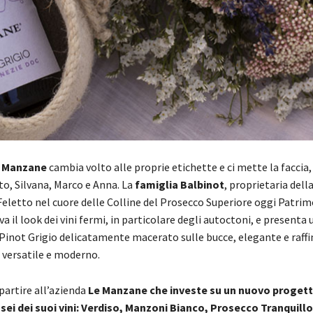
e Manzane
cambia volto alle proprie etichette e ci mette la faccia, 
to, Silvana, Marco e Anna. La
famiglia Balbinot
, proprietaria dell
Feletto nel cuore delle Colline del Prosecco Superiore oggi Patri
a il look dei vini fermi, in particolare degli autoctoni, e presenta
 Pinot Grigio delicatamente macerato sulle bucce, elegante e raffi
versatile e moderno.
ipartire all’azienda
Le Manzane che investe su un nuovo progett
 sei dei suoi vini: Verdiso, Manzoni Bianco, Prosecco Tranquill