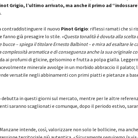
not Grigio, l’ultimo arrivato, ma anche il primo ad “indossare
a
.
 a contraddistinguere il nuovo
Pinot Grigio
: riflessi ramati che si 
he fanno già presagire lo stile.
«Questa tonalità è dovuta alla scelta
 bucce – spiega il titolare Ernesto Balbinot – e mira ad esaltare le c
ua complessità aromatica e di conseguenza anche la sua originale co
da ai profumi di glicine, gelsomino e frutta a polpa gialla. Legge
iacevolmente minerale avvolge in un morbido abbraccio il palato; 
rende versatile negli abbinamenti con primi piatti e pietanze a base
o debutta in questi giorni sul mercato, mentre per le altre referenz
nti saranno scaglionati e comunque, dopo il periodo estivo, sara
Manzane intende, così, valorizzare non solo le bollicine, ma anche 
ressione territoriale più autentica.
«Sicuramente seguiremo la via 