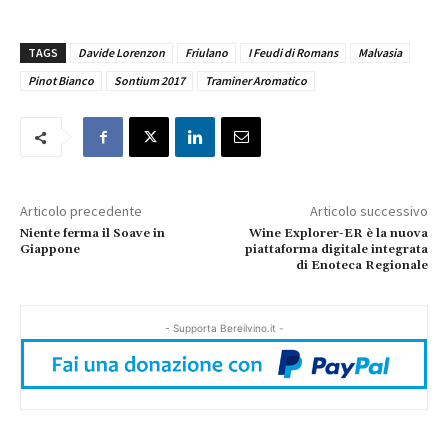
TAGS
Davide Lorenzon
Friulano
I Feudi di Romans
Malvasia
Pinot Bianco
Sontium 2017
Traminer Aromatico
Articolo precedente
Articolo successivo
Niente ferma il Soave in
Wine Explorer-ER è la nuova
Giappone
piattaforma digitale integrata
di Enoteca Regionale
- Supporta Bereilvino.it -