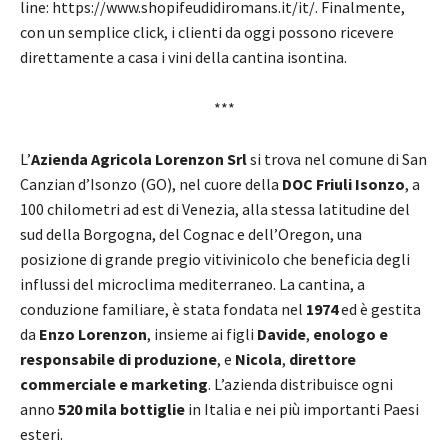
line: https://www.shopifeudidiromans.it/it/. Finalmente,
con un semplice click, i clienti da oggi possono ricevere
direttamente a casa i vini della cantina isontina.
***
L’
Azienda Agricola Lorenzon Srl
si trova nel comune di San
Canzian d’Isonzo (GO), nel cuore della
DOC Friuli Isonzo
, a
100 chilometri ad est di Venezia, alla stessa latitudine del
sud della Borgogna, del Cognac e dell’Oregon, una
posizione di grande pregio vitivinicolo che beneficia degli
influssi del microclima mediterraneo. La cantina, a
conduzione familiare, è stata fondata nel
1974
ed è gestita
da
Enzo Lorenzon
, insieme ai figli
Davide
,
enologo e
responsabile di produzione
, e
Nicola
,
direttore
commerciale e marketing
. L’azienda distribuisce ogni
anno
520 mila bottiglie
in Italia e nei più importanti Paesi
esteri.